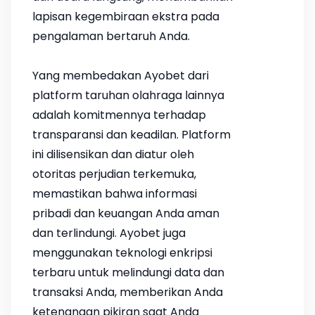
lapisan kegembiraan ekstra pada
pengalaman bertaruh Anda.
Yang membedakan Ayobet dari
platform taruhan olahraga lainnya
adalah komitmennya terhadap
transparansi dan keadilan. Platform
ini dilisensikan dan diatur oleh
otoritas perjudian terkemuka,
memastikan bahwa informasi
pribadi dan keuangan Anda aman
dan terlindungi. Ayobet juga
menggunakan teknologi enkripsi
terbaru untuk melindungi data dan
transaksi Anda, memberikan Anda
ketenangan pikiran saat Anda