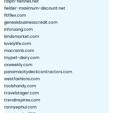
ralph-fiennes.net
fielder-maximum-discount.net
fitfllex.com
genesisbusinesscredit.com
inforuang.com
kindsmarket.com
luvelylife.com
macramb.com
mypet-diary.com
oxweekly.com
panamacitydeckcontractors.com
westfashions.com
toolshandy.com
travelstager.com
trendinspires.com
rannyephul.com