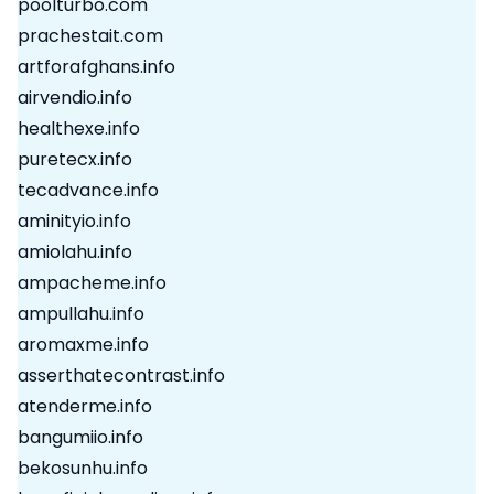
poolturbo.com
prachestait.com
artforafghans.info
airvendio.info
healthexe.info
puretecx.info
tecadvance.info
aminityio.info
amiolahu.info
ampacheme.info
ampullahu.info
aromaxme.info
asserthatecontrast.info
atenderme.info
bangumiio.info
bekosunhu.info