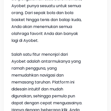
Ayobet punya sesuatu untuk semua
orang. Dari sepak bola dan bola
basket hingga tenis dan balap kuda,
Anda akan menemukan semua
olahraga favorit Anda dan banyak
lagi di Ayobet.
Salah satu fitur menonjol dari
Ayobet adalah antarmukanya yang
ramah pengguna, yang
memudahkan navigasi dan
memasang taruhan. Platform ini
didesain intuitif dan mudah
digunakan, sehingga pemula pun
dapat dengan cepat menguasainya.
Hanya dengan beberapa klik, Anda