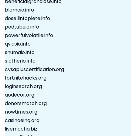
beneficialgrandiose.info
blomaio.info
dosellinfoplete.info
podtubeio.info
powerfulvolatile.info
qvidsio.info
shumaio.info
slotherio.info
cysapluscertification.org
fortnitehacks.org
loginsearch.org
aodecor.org
donorsmatch.org
nowtimes.org
casinoeing.org
livemocha.biz