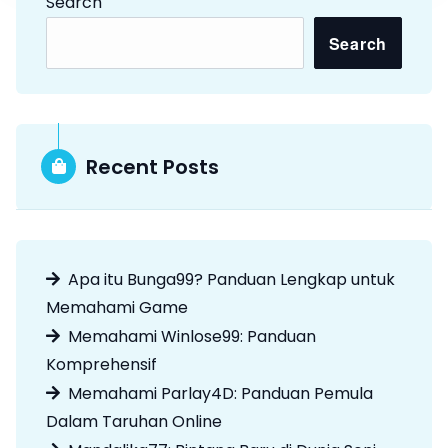
Search
Search
Recent Posts
Apa itu Bunga99? Panduan Lengkap untuk
Memahami Game
Memahami Winlose99: Panduan
Komprehensif
Memahami Parlay4D: Panduan Pemula
Dalam Taruhan Online