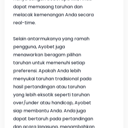
dapat memasang taruhan dan
melacak kemenangan Anda secara
real-time.
Selain antarmukanya yang ramah
pengguna, Ayobet juga
menawarkan beragam pilihan
taruhan untuk memenuhi setiap
preferensi. Apakah Anda lebih
menyukai taruhan tradisional pada
hasil pertandingan atau taruhan
yang lebih eksotik seperti taruhan
over/under atau handicap, Ayobet
siap membantu Anda. Anda juga
dapat bertaruh pada pertandingan
dan acara langsung, menambahkan