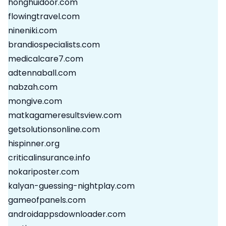
honghuidoor.com
flowingtravel.com
nineniki.com
brandiospecialists.com
medicalcare7.com
adtennaball.com
nabzah.com
mongive.com
matkagameresultsview.com
getsolutionsonline.com
hispinner.org
criticalinsurance.info
nokariposter.com
kalyan-guessing-nightplay.com
gameofpanels.com
androidappsdownloader.com