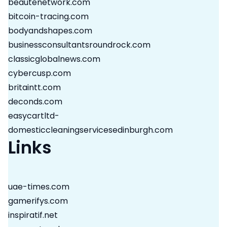
beautenetwork.com
bitcoin-tracing.com
bodyandshapes.com
businessconsultantsroundrock.com
classicglobalnews.com
cybercusp.com
britaintt.com
deconds.com
easycartltd-
domesticcleaningservicesedinburgh.com
Links
uae-times.com
gamerifys.com
inspiratif.net