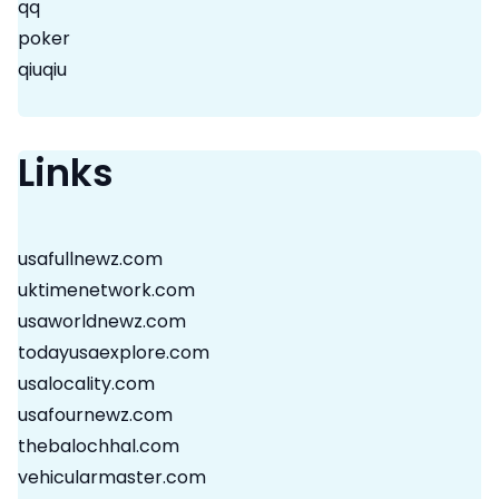
qq
poker
qiuqiu
Links
usafullnewz.com
uktimenetwork.com
usaworldnewz.com
todayusaexplore.com
usalocality.com
usafournewz.com
thebalochhal.com
vehicularmaster.com