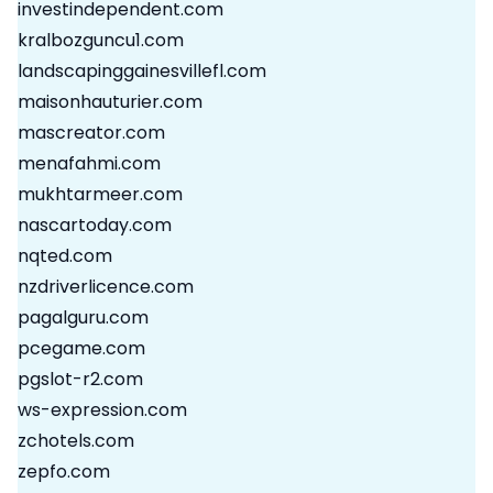
investindependent.com
kralbozguncu1.com
landscapinggainesvillefl.com
maisonhauturier.com
mascreator.com
menafahmi.com
mukhtarmeer.com
nascartoday.com
nqted.com
nzdriverlicence.com
pagalguru.com
pcegame.com
pgslot-r2.com
ws-expression.com
zchotels.com
zepfo.com