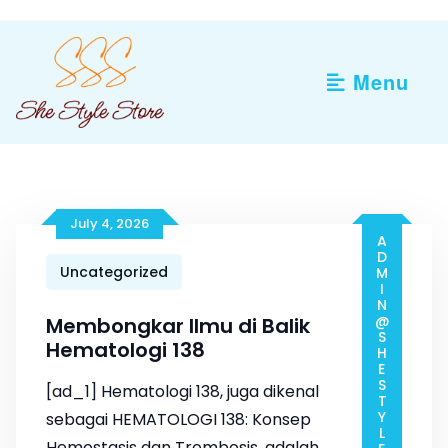
Skip
to
content
Menu
July 4, 2026
ADMIN@SHESTYLESTORE.COM
Uncategorized
Membongkar Ilmu di Balik
Hematologi 138
[ad_1] Hematologi 138, juga dikenal
sebagai HEMATOLOGI 138: Konsep
Hemostasis dan Trombosis, adalah