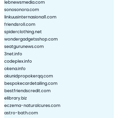
lebnewsmedia.com
sonosonora.com
linkuusinternasional1.com
friendsroll.com
spiderclothing.net
wondergadgetsshop.com
seatgurunews.com
3net.info
codeplex.info
okena.info
akunidpropokerqq.com
bespokecardetailing.com
bestfriendscredit.com
elibrary.biz
eczema-naturalcures.com
astro-bath.com