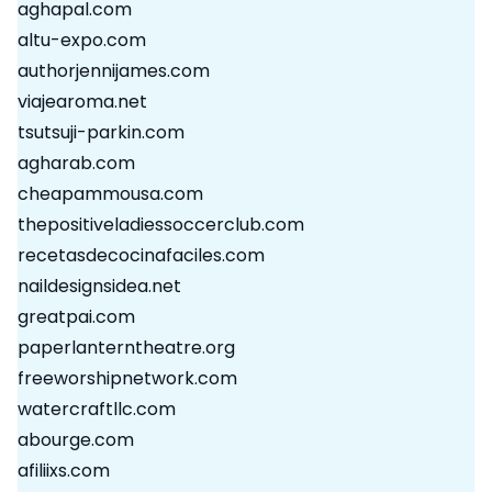
aghapal.com
altu-expo.com
authorjennijames.com
viajearoma.net
tsutsuji-parkin.com
agharab.com
cheapammousa.com
thepositiveladiessoccerclub.com
recetasdecocinafaciles.com
naildesignsidea.net
greatpai.com
paperlanterntheatre.org
freeworshipnetwork.com
watercraftllc.com
abourge.com
afiliixs.com