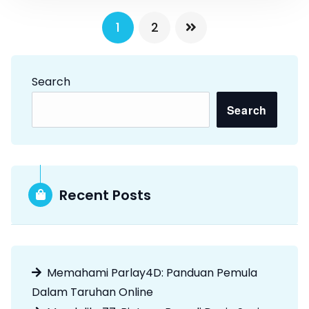
P
1
2
o
s
Search
t
Search
s
n
a
Recent Posts
v
i
g
Memahami Parlay4D: Panduan Pemula
Dalam Taruhan Online
a