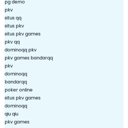
pg demo
pkv
situs qq
situs pkv
situs pkv games
pkv qq
dominoqq pkv
pkv games bandarqq
pkv
dominoqq
bandarqq
poker online
situs pkv games
dominoqq
qiu qiu
pkv games