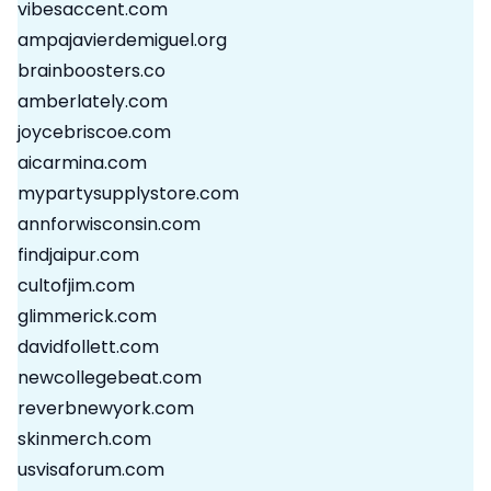
vibesaccent.com
ampajavierdemiguel.org
brainboosters.co
amberlately.com
joycebriscoe.com
aicarmina.com
mypartysupplystore.com
annforwisconsin.com
findjaipur.com
cultofjim.com
glimmerick.com
davidfollett.com
newcollegebeat.com
reverbnewyork.com
skinmerch.com
usvisaforum.com