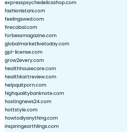
expresspsychedelicsshop.com
fashionistani.com
feelingswed.com
firecabal.com
forbessmagazine.com
globalmarketlivetoday.com
gpl-license.com
grow2every.com
healthhousecare.com
healthkartreview.com
helpquitporn.com
highqualitybanknote.com
hostingnews24.com
hottstyle.com
howtodiyanything.com
inspiringearthlings.com