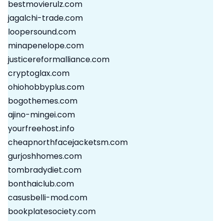
bestmovierulz.com
jagalchi-trade.com
loopersound.com
minapenelope.com
justicereformalliance.com
cryptoglax.com
ohiohobbyplus.com
bogothemes.com
ajino-mingei.com
yourfreehost.info
cheapnorthfacejacketsm.com
gurjoshhomes.com
tombradydiet.com
bonthaiclub.com
casusbelli-mod.com
bookplatesociety.com