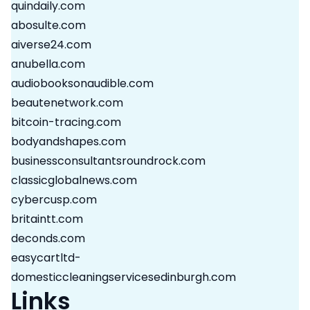
quindaily.com
abosulte.com
aiverse24.com
anubella.com
audiobooksonaudible.com
beautenetwork.com
bitcoin-tracing.com
bodyandshapes.com
businessconsultantsroundrock.com
classicglobalnews.com
cybercusp.com
britaintt.com
deconds.com
easycartltd-
domesticcleaningservicesedinburgh.com
Links