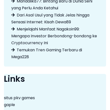
Mandalika77: Bintang Baru di Dunia Seni
t
yang Perlu Anda Ketahui
i
Dari Asal Usul yang Tidak Jelas hingga
Sensasi Internet: Kisah Dewa89
o
Menjelajahi Manfaat Nagakoin99:
n
Mengapa Investor Berbondong-bondong ke
Cryptocurrency Ini
Temukan Tren Gaming Terbaru di
Mega228
Links
situs pkv games
gaple