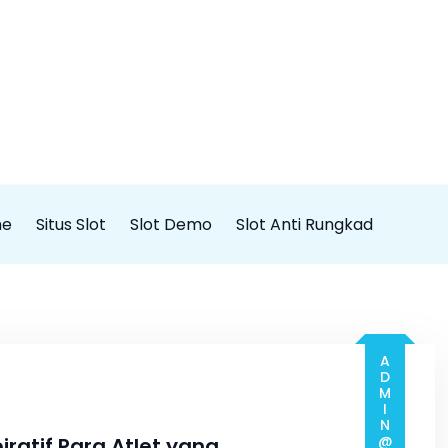
me
Situs Slot
Slot Demo
Slot Anti Rungkad
iratif Para Atlet yang