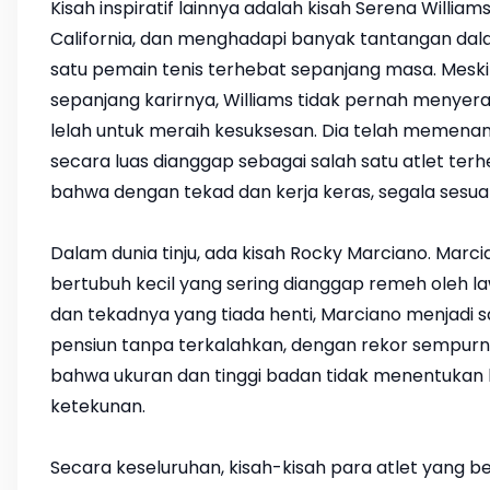
Kisah inspiratif lainnya adalah kisah Serena Willia
California, dan menghadapi banyak tantangan dal
satu pemain tenis terhebat sepanjang masa. Mesk
sepanjang karirnya, Williams tidak pernah menyer
lelah untuk meraih kesuksesan. Dia telah memena
secara luas dianggap sebagai salah satu atlet t
bahwa dengan tekad dan kerja keras, segala sesuat
Dalam dunia tinju, ada kisah Rocky Marciano. Marc
bertubuh kecil yang sering dianggap remeh oleh 
dan tekadnya yang tiada henti, Marciano menjadi s
pensiun tanpa terkalahkan, dengan rekor sempurn
bahwa ukuran dan tinggi badan tidak menentukan 
ketekunan.
Secara keseluruhan, kisah-kisah para atlet yang b