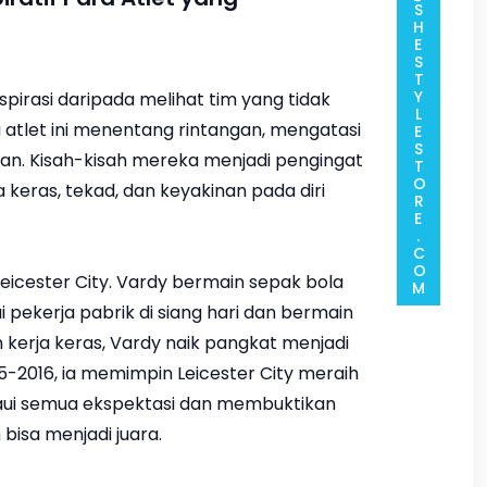
ADMIN@SHESTYLESTORE.COM
pirasi daripada melihat tim yang tidak
a atlet ini menentang rintangan, mengatasi
an. Kisah-kisah mereka menjadi pengingat
 keras, tekad, dan keyakinan pada diri
Leicester City. Vardy bermain sepak bola
 pekerja pabrik di siang hari dan bermain
 kerja keras, Vardy naik pangkat menjadi
15-2016, ia memimpin Leicester City meraih
paui semua ekspektasi dan membuktikan
bisa menjadi juara.