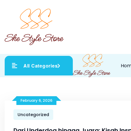
Skip
to
content
Ho
All Categories
February 6, 2026
Uncategorized
Dari Underdog hingga Juara: Kisah Insp