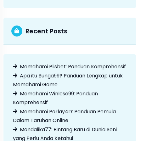
Recent Posts
Memahami Plisbet: Panduan Komprehensif
Apa itu Bunga99? Panduan Lengkap untuk
Memahami Game
Memahami Winlose99: Panduan
Komprehensif
Memahami Parlay4D: Panduan Pemula
Dalam Taruhan Online
Mandalika77: Bintang Baru di Dunia Seni
yang Perlu Anda Ketahui