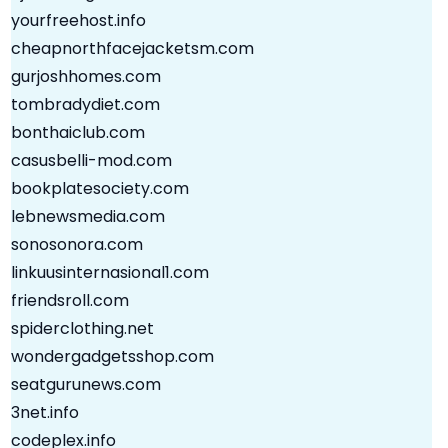
yourfreehost.info
cheapnorthfacejacketsm.com
gurjoshhomes.com
tombradydiet.com
bonthaiclub.com
casusbelli-mod.com
bookplatesociety.com
lebnewsmedia.com
sonosonora.com
linkuusinternasional1.com
friendsroll.com
spiderclothing.net
wondergadgetsshop.com
seatgurunews.com
3net.info
codeplex.info