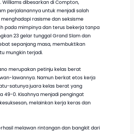
ms. Williams dibesarkan di Compton,
am perjalanannya untuk menjadi salah
i menghadapi rasisme dan seksisme
ah pada mimpinya dan terus bekerja tanpa
ngkan 23 gelar tunggal Grand Slam dan
erhebat sepanjang masa, membuktikan
u mungkin terjadi.
iano merupakan petinju kelas berat
lawan-lawannya. Namun berkat etos kerja
atu-satunya juara kelas berat yang
a 49-0. Kisahnya menjadi pengingat
kesuksesan, melainkan kerja keras dan
erhasil melawan rintangan dan bangkit dari