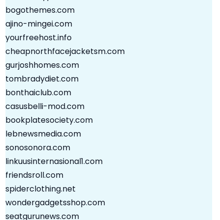
bogothemes.com
ajino-mingei.com
yourfreehost.info
cheapnorthfacejacketsm.com
gurjoshhomes.com
tombradydiet.com
bonthaiclub.com
casusbelli-mod.com
bookplatesociety.com
lebnewsmedia.com
sonosonora.com
linkuusinternasional1.com
friendsroll.com
spiderclothing.net
wondergadgetsshop.com
seatgurunews.com