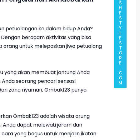
ADMIN@SHESTYLESTORE.COM
n petualangan ke dalam hidup Anda?
Dengan beragam aktivitas yang bisa
mua orang untuk melepaskan jiwa petualang
 yang akan membuat jantung Anda
Anda seorang pencari sensasi
 dari zona nyaman, Ombak123 punya
arkan Ombak123 adalah wisata arung
k, Anda dapat melewati jeram dan
 cara yang bagus untuk menjalin ikatan