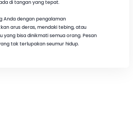
a di tangan yang tepat.
ng Anda dengan pengalaman
an arus deras, mendaki tebing, atau
u yang bisa dinikmati semua orang. Pesan
yang tak terlupakan seumur hidup.