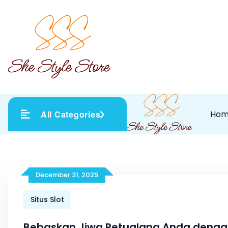
Skip
to
content
Ho
All Categories
December 31, 2025
Situs Slot
Bebaskan Jiwa Petualang Anda deng