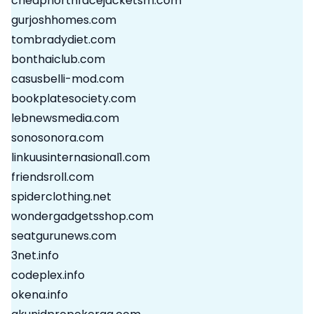
cheapnorthfacejacketsm.com
gurjoshhomes.com
tombradydiet.com
bonthaiclub.com
casusbelli-mod.com
bookplatesociety.com
lebnewsmedia.com
sonosonora.com
linkuusinternasional1.com
friendsroll.com
spiderclothing.net
wondergadgetsshop.com
seatgurunews.com
3net.info
codeplex.info
okena.info