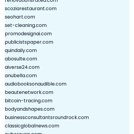
renovationsrated.com
scoziarestaurant.com
seohart.com
set-cleaning.com
promodesignai.com
publicistspaper.com
quindaily.com
abosulte.com
aiverse24.com
anubella.com
audiobooksonaudible.com
beautenetwork.com
bitcoin-tracing.com
bodyandshapes.com
businessconsultantsroundrock.com
classicglobalnews.com