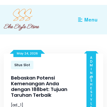
Skip
to
content
Menu
May 24, 2026
ADMIN@SHESTYLESTORE.COM
Situs Slot
Bebaskan Potensi
Kemenangan Anda
dengan 188bet: Tujuan
Taruhan Terbaik
[ad_1]