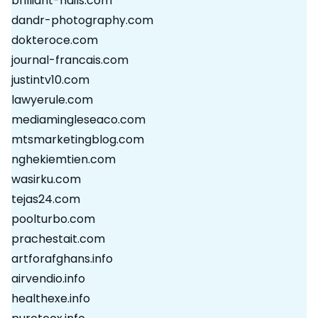
brilliant-nails.com
dandr-photography.com
dokteroce.com
journal-francais.com
justintv10.com
lawyerule.com
mediamingleseaco.com
mtsmarketingblog.com
nghekiemtien.com
wasirku.com
tejas24.com
poolturbo.com
prachestait.com
artforafghans.info
airvendio.info
healthexe.info