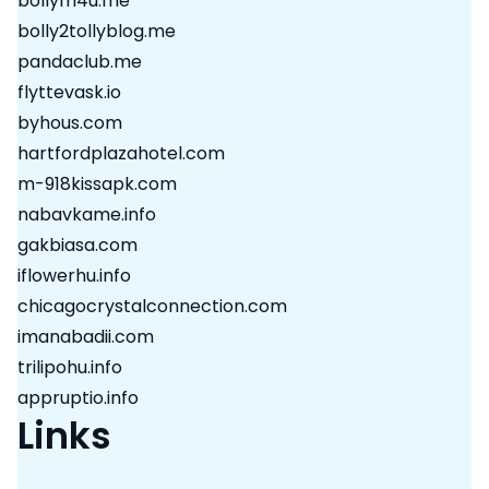
bollym4u.me
bolly2tollyblog.me
pandaclub.me
flyttevask.io
byhous.com
hartfordplazahotel.com
m-918kissapk.com
nabavkame.info
gakbiasa.com
iflowerhu.info
chicagocrystalconnection.com
imanabadii.com
trilipohu.info
appruptio.info
Links