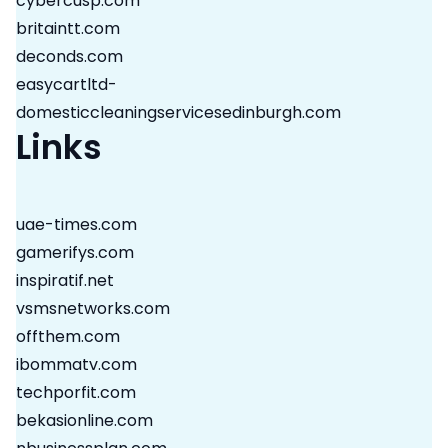
cybercusp.com
britaintt.com
deconds.com
easycartltd-
domesticcleaningservicesedinburgh.com
Links
uae-times.com
gamerifys.com
inspiratif.net
vsmsnetworks.com
offthem.com
ibommatv.com
techporfit.com
bekasionline.com