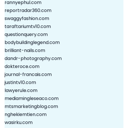
rannyephul.com
reportradar360.com
swaggyfashion.com
taraftariumtv10.com
questionquery.com
bodybuildinglegend.com
brilliant-nails.com
dandr-photography.com
dokteroce.com
journal-francais.com
justintv10.com
lawyerule.com
mediamingleseaco.com
mtsmarketingblog.com
nghekiemtien.com
wasirku.com