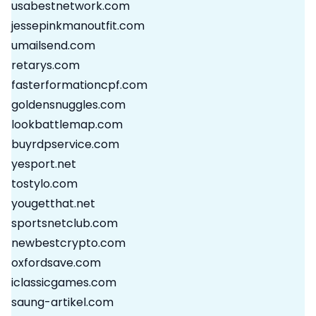
usabestnetwork.com
jessepinkmanoutfit.com
umailsend.com
retarys.com
fasterformationcpf.com
goldensnuggles.com
lookbattlemap.com
buyrdpservice.com
yesport.net
tostylo.com
yougetthat.net
sportsnetclub.com
newbestcrypto.com
oxfordsave.com
iclassicgames.com
saung-artikel.com