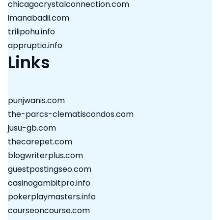
chicagocrystalconnection.com
imanabadii.com
trilipohu.info
appruptio.info
Links
punjwanis.com
the-parcs-clematiscondos.com
jusu-gb.com
thecarepet.com
blogwriterplus.com
guestpostingseo.com
casinogambitpro.info
pokerplaymasters.info
courseoncourse.com