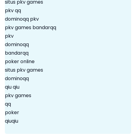
situs pkv games
pkv qq
dominoqq pkv
pkv games bandarqq
pkv
dominoqq
bandarqq
poker online
situs pkv games
dominoqq
qiu qiu
pkv games
qq
poker
qiuqiu