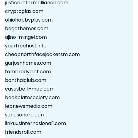
justicereformalliance.com
cryptoglax.com
ohiohobbyplus.com
bogothemes.com
ajino-mingei.com
yourfreehost.info
cheapnorthfacejacketsm.com
gurjoshhomes.com
tombradydiet.com
bonthaiclub.com
casusbelli-mod.com
bookplatesociety.com
lebnewsmedia.com
sonosonora.com
linkuusinternasional1.com
friendsroll.com