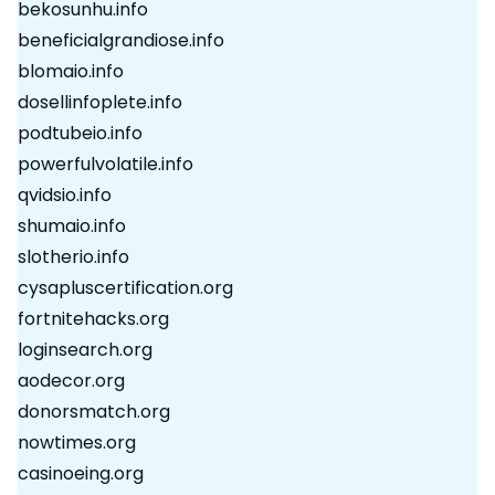
bekosunhu.info
beneficialgrandiose.info
blomaio.info
dosellinfoplete.info
podtubeio.info
powerfulvolatile.info
qvidsio.info
shumaio.info
slotherio.info
cysapluscertification.org
fortnitehacks.org
loginsearch.org
aodecor.org
donorsmatch.org
nowtimes.org
casinoeing.org