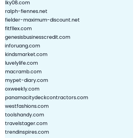
lky08.com
ralph-fiennes.net
fielder-maximum-discount.net
fitfllex.com
genesisbusinesscredit.com
inforuang.com
kindsmarket.com
luvelylife.com
macramb.com
mypet-diary.com
oxweekly.com
panamacitydeckcontractors.com
westfashions.com
toolshandy.com
travelstager.com
trendinspires.com