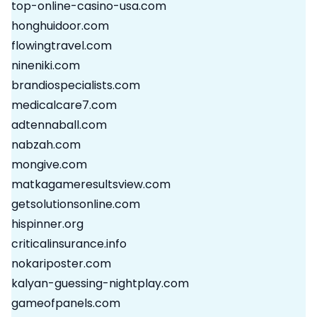
top-online-casino-usa.com
honghuidoor.com
flowingtravel.com
nineniki.com
brandiospecialists.com
medicalcare7.com
adtennaball.com
nabzah.com
mongive.com
matkagameresultsview.com
getsolutionsonline.com
hispinner.org
criticalinsurance.info
nokariposter.com
kalyan-guessing-nightplay.com
gameofpanels.com