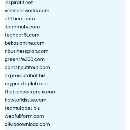
inspiratif.net
vsmsnetworks.com
offthem.com
ibommatv.com
techporfit.com
bekasionline.com
nbusinessplan.com
greenlife360.com
cantshoutitout.com
expressufabet.biz
mypuertoplata.net
thepioneerxpress.com
howtofixissue.com
teamufabet.biz
webfullform.com
allviddownload.com