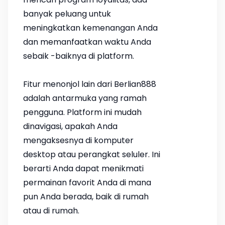
banyak peluang untuk
meningkatkan kemenangan Anda
dan memanfaatkan waktu Anda
sebaik -baiknya di platform.
Fitur menonjol lain dari Berlian888
adalah antarmuka yang ramah
pengguna. Platform ini mudah
dinavigasi, apakah Anda
mengaksesnya di komputer
desktop atau perangkat seluler. Ini
berarti Anda dapat menikmati
permainan favorit Anda di mana
pun Anda berada, baik di rumah
atau di rumah.