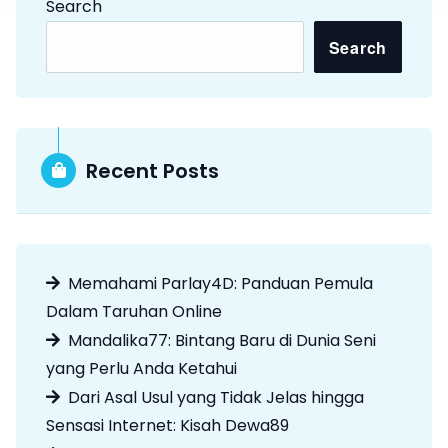
Search
Search
Recent Posts
Memahami Parlay4D: Panduan Pemula
Dalam Taruhan Online
Mandalika77: Bintang Baru di Dunia Seni
yang Perlu Anda Ketahui
Dari Asal Usul yang Tidak Jelas hingga
Sensasi Internet: Kisah Dewa89