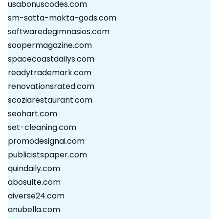
usabonuscodes.com
sm-satta-makta-gods.com
softwaredegimnasios.com
soopermagazine.com
spacecoastdailys.com
readytrademark.com
renovationsrated.com
scoziarestaurant.com
seohart.com
set-cleaning.com
promodesignai.com
publicistspaper.com
quindaily.com
abosulte.com
aiverse24.com
anubella.com