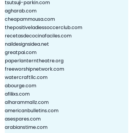
tsutsuji-parkin.com
agharab.com
cheapammousa.com
thepositiveladiessoccerclub.com
recetasdecocinafaciles.com
naildesignsidea.net
greatpai.com
paperlanterntheatre.org
freeworshipnetwork.com
watercraftllc.com
abourge.com
afiliixs.com
alharammallz.com
americanbulletins.com
asespares.com
arabianstime.com