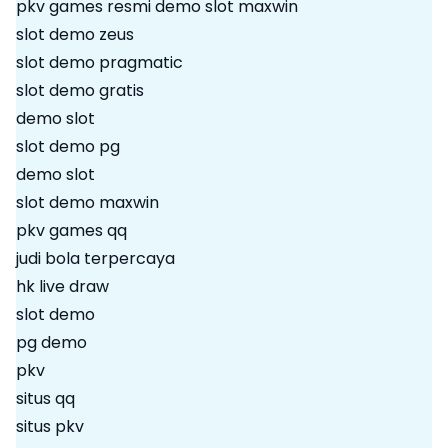
pkv games resmi
demo slot maxwin
slot demo zeus
slot demo pragmatic
slot demo gratis
demo slot
slot demo pg
demo slot
slot demo maxwin
pkv games qq
judi bola terpercaya
hk live draw
slot demo
pg demo
pkv
situs qq
situs pkv