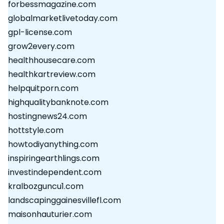
forbessmagazine.com
globalmarketlivetoday.com
gpl-license.com
grow2every.com
healthhousecare.com
healthkartreview.com
helpquitporn.com
highqualitybanknote.com
hostingnews24.com
hottstyle.com
howtodiyanything.com
inspiringearthlings.com
investindependent.com
kralbozguncu1.com
landscapinggainesvillefl.com
maisonhauturier.com