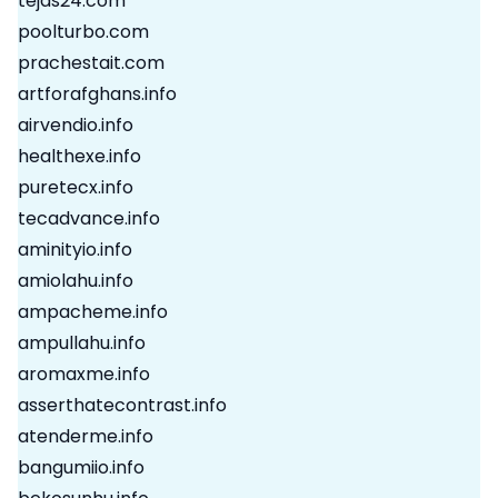
tejas24.com
poolturbo.com
prachestait.com
artforafghans.info
airvendio.info
healthexe.info
puretecx.info
tecadvance.info
aminityio.info
amiolahu.info
ampacheme.info
ampullahu.info
aromaxme.info
asserthatecontrast.info
atenderme.info
bangumiio.info