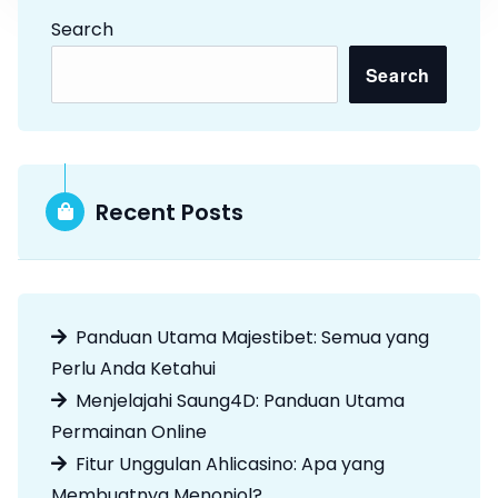
Search
Search
Recent Posts
Panduan Utama Majestibet: Semua yang
Perlu Anda Ketahui
Menjelajahi Saung4D: Panduan Utama
Permainan Online
Fitur Unggulan Ahlicasino: Apa yang
Membuatnya Menonjol?