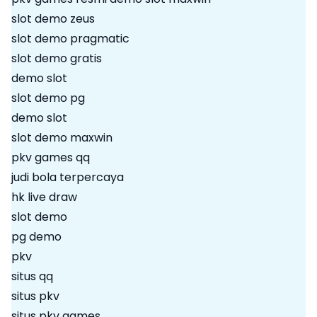
slot demo zeus
slot demo pragmatic
slot demo gratis
demo slot
slot demo pg
demo slot
slot demo maxwin
pkv games qq
judi bola terpercaya
hk live draw
slot demo
pg demo
pkv
situs qq
situs pkv
situs pkv games