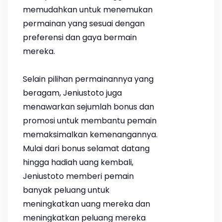
memudahkan untuk menemukan
permainan yang sesuai dengan
preferensi dan gaya bermain
mereka.
Selain pilihan permainannya yang
beragam, Jeniustoto juga
menawarkan sejumlah bonus dan
promosi untuk membantu pemain
memaksimalkan kemenangannya.
Mulai dari bonus selamat datang
hingga hadiah uang kembali,
Jeniustoto memberi pemain
banyak peluang untuk
meningkatkan uang mereka dan
meningkatkan peluang mereka