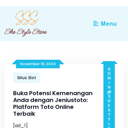
Skip
to
content
Menu
November 18, 2024
ADMIN@SHESTYLESTORE.COM
Situs Slot
Buka Potensi Kemenangan
Anda dengan Jeniustoto:
Platform Toto Online
Terbaik
[ad_1]