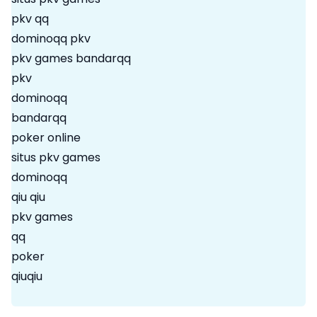
pkv qq
dominoqq pkv
pkv games bandarqq
pkv
dominoqq
bandarqq
poker online
situs pkv games
dominoqq
qiu qiu
pkv games
qq
poker
qiuqiu