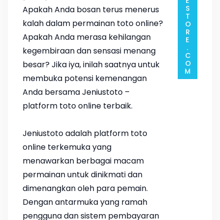
Apakah Anda bosan terus menerus
kalah dalam permainan toto online?
Apakah Anda merasa kehilangan
kegembiraan dan sensasi menang
besar? Jika iya, inilah saatnya untuk
membuka potensi kemenangan
Anda bersama Jeniustoto –
platform toto online terbaik.
Jeniustoto adalah platform toto
online terkemuka yang
menawarkan berbagai macam
permainan untuk dinikmati dan
dimenangkan oleh para pemain.
Dengan antarmuka yang ramah
pengguna dan sistem pembayaran