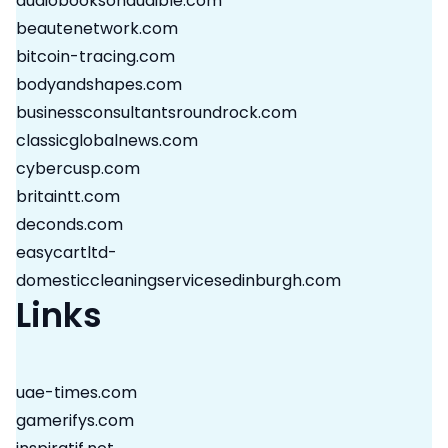
audiobooksonaudible.com
beautenetwork.com
bitcoin-tracing.com
bodyandshapes.com
businessconsultantsroundrock.com
classicglobalnews.com
cybercusp.com
britaintt.com
deconds.com
easycartltd-
domesticcleaningservicesedinburgh.com
Links
uae-times.com
gamerifys.com