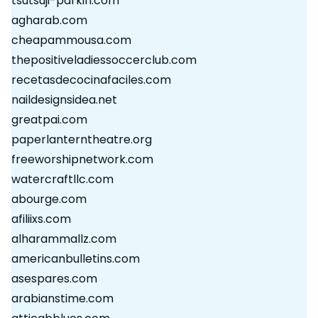
tsutsuji-parkin.com
agharab.com
cheapammousa.com
thepositiveladiessoccerclub.com
recetasdecocinafaciles.com
naildesignsidea.net
greatpai.com
paperlanterntheatre.org
freeworshipnetwork.com
watercraftllc.com
abourge.com
afiliixs.com
alharammallz.com
americanbulletins.com
asespares.com
arabianstime.com