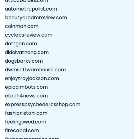
atticabblues.com
autometropolist.com
beautycreamreview.com
coinmoh.com
cyclopsreview.com
dattgen.com
didoivatnang.com
dogsbarks.com
dwmsoftwarehouse.com
enjoytroyjackson.com
epicaimbots.com
etech4news.com
expresspsychedelicsshop.com
fashionistani.com
feelingswed.com
firecabal.com