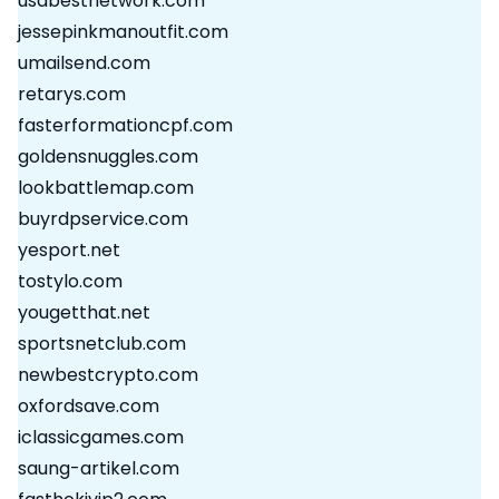
usabestnetwork.com
jessepinkmanoutfit.com
umailsend.com
retarys.com
fasterformationcpf.com
goldensnuggles.com
lookbattlemap.com
buyrdpservice.com
yesport.net
tostylo.com
yougetthat.net
sportsnetclub.com
newbestcrypto.com
oxfordsave.com
iclassicgames.com
saung-artikel.com