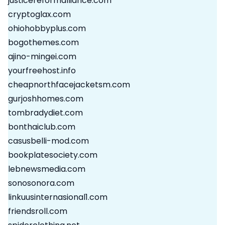
justicereformalliance.com
cryptoglax.com
ohiohobbyplus.com
bogothemes.com
ajino-mingei.com
yourfreehost.info
cheapnorthfacejacketsm.com
gurjoshhomes.com
tombradydiet.com
bonthaiclub.com
casusbelli-mod.com
bookplatesociety.com
lebnewsmedia.com
sonosonora.com
linkuusinternasional1.com
friendsroll.com