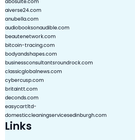
abosulte.com
aiverse24.com
anubella.com
audiobooksonaudible.com
beautenetwork.com
bitcoin-tracing.com
bodyandshapes.com
businessconsultantsroundrock.com
classicglobalnews.com
cybercusp.com
britaintt.com
deconds.com
easycartltd-
domesticcleaningservicesedinburgh.com
Links