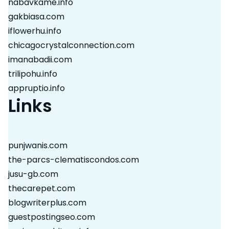
nabavkame.info
gakbiasa.com
iflowerhu.info
chicagocrystalconnection.com
imanabadii.com
trilipohu.info
appruptio.info
Links
punjwanis.com
the-parcs-clematiscondos.com
jusu-gb.com
thecarepet.com
blogwriterplus.com
guestpostingseo.com