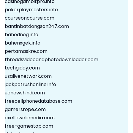
casinogambitpro.info
pokerplaymasters.info
courseoncourse.com
bantinbatdongsan247.com
bahednog.info
bahenxgek.info
pertamaskre.com
threadsvideoandphotodownloader.com
techgiddy.com
usalivenetwork.com
jackpotrushonline.info
ucnewshindi.com
freecellphonedatabase.com
gamersrope.com
exellewebmedia.com
free-gamestop.com