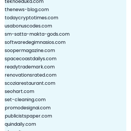
teknoeduka.com
thenews-blog.com
todaycryptotimes.com
usabonuscodes.com
sm-satta-makta-gods.com
softwaredegimnasios.com
soopermagazine.com
spacecoastdailys.com
readytrademark.com
renovationsrated.com
scoziarestaurant.com
seohart.com
set-cleaning.com
promodesignai.com
publicistspaper.com
quindaily.com