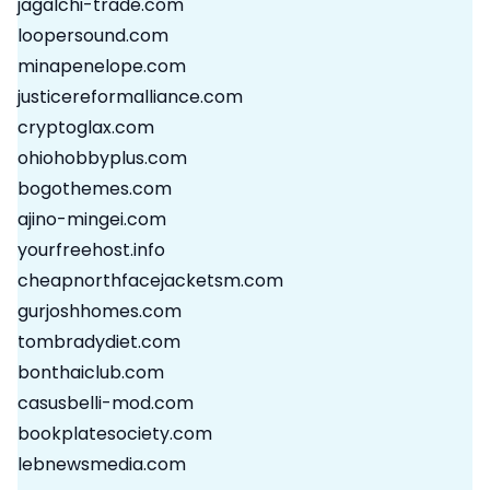
jagalchi-trade.com
loopersound.com
minapenelope.com
justicereformalliance.com
cryptoglax.com
ohiohobbyplus.com
bogothemes.com
ajino-mingei.com
yourfreehost.info
cheapnorthfacejacketsm.com
gurjoshhomes.com
tombradydiet.com
bonthaiclub.com
casusbelli-mod.com
bookplatesociety.com
lebnewsmedia.com