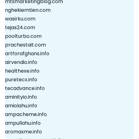
mtsmarketingblog.com
nghekiemtien.com
wasirku.com
tejas24.com
poolturbo.com
prachestait.com
artforafghans.info
airvendio.info
healthexe.info
puretecx.info
tecadvance.info
aminityio.info
amiolahu.info
ampacheme.info
ampullahu.info
aromaxme.info