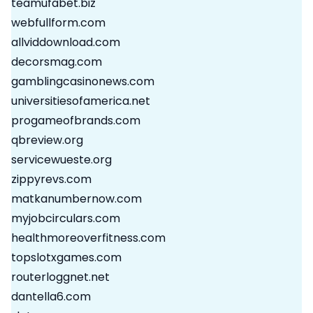
teamufabet.biz
webfullform.com
allviddownload.com
decorsmag.com
gamblingcasinonews.com
universitiesofamerica.net
progameofbrands.com
qbreview.org
servicewueste.org
zippyrevs.com
matkanumbernow.com
myjobcirculars.com
healthmoreoverfitness.com
topslotxgames.com
routerloggnet.net
dantella6.com