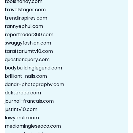
toolshandy.com
travelstager.com
trendinspires.com
rannyephul.com
reportradar360.com
swaggyfashion.com
taraftariumtv10.com
questionquery.com
bodybuildinglegend.com
brilliant-nails.com
dandr-photography.com
dokteroce.com
journal-francais.com
justintv10.com
lawyerule.com
mediamingleseaco.com