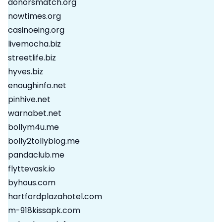
donorsmatch.org
nowtimes.org
casinoeing.org
livemocha.biz
streetlife.biz
hyves.biz
enoughinfo.net
pinhive.net
warnabet.net
bollym4u.me
bolly2tollyblog.me
pandaclub.me
flyttevask.io
byhous.com
hartfordplazahotel.com
m-918kissapk.com