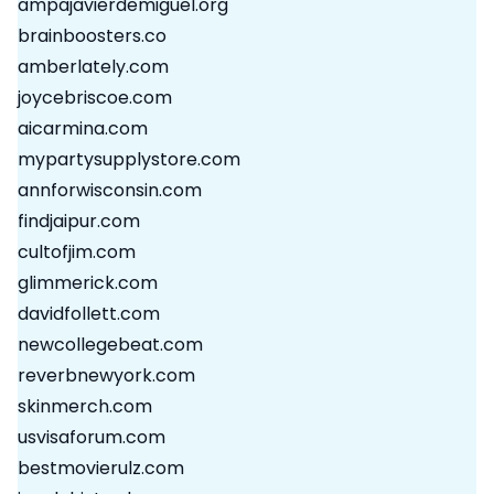
ampajavierdemiguel.org
brainboosters.co
amberlately.com
joycebriscoe.com
aicarmina.com
mypartysupplystore.com
annforwisconsin.com
findjaipur.com
cultofjim.com
glimmerick.com
davidfollett.com
newcollegebeat.com
reverbnewyork.com
skinmerch.com
usvisaforum.com
bestmovierulz.com