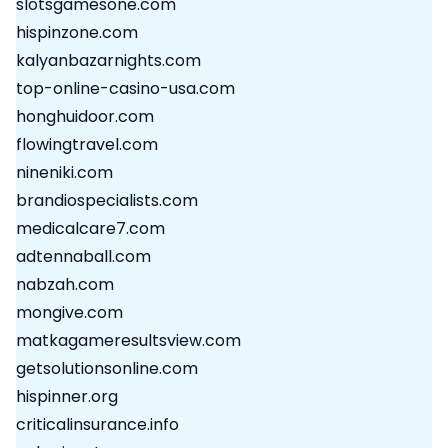
slotsgamesone.com
hispinzone.com
kalyanbazarnights.com
top-online-casino-usa.com
honghuidoor.com
flowingtravel.com
nineniki.com
brandiospecialists.com
medicalcare7.com
adtennaball.com
nabzah.com
mongive.com
matkagameresultsview.com
getsolutionsonline.com
hispinner.org
criticalinsurance.info