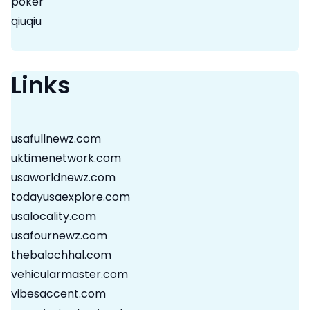
poker
qiuqiu
Links
usafullnewz.com
uktimenetwork.com
usaworldnewz.com
todayusaexplore.com
usalocality.com
usafournewz.com
thebalochhal.com
vehicularmaster.com
vibesaccent.com