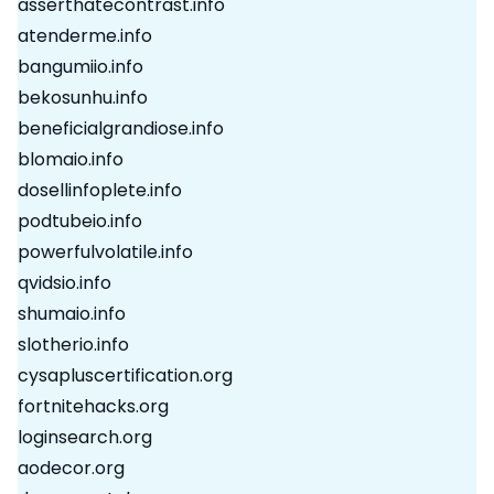
asserthatecontrast.info
atenderme.info
bangumiio.info
bekosunhu.info
beneficialgrandiose.info
blomaio.info
dosellinfoplete.info
podtubeio.info
powerfulvolatile.info
qvidsio.info
shumaio.info
slotherio.info
cysapluscertification.org
fortnitehacks.org
loginsearch.org
aodecor.org