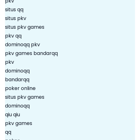
pkv
situs qq
situs pkv
situs pkv games
pkv qq
dominoqq pkv
pkv games bandarqq
pkv
dominoqq
bandarqq
poker online
situs pkv games
dominoqq
qiu qiu
pkv games
qq