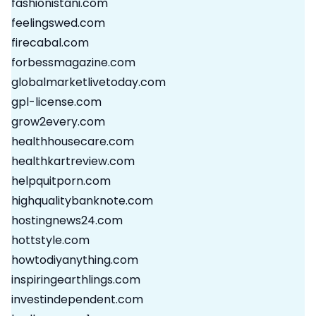
fashionistani.com
feelingswed.com
firecabal.com
forbessmagazine.com
globalmarketlivetoday.com
gpl-license.com
grow2every.com
healthhousecare.com
healthkartreview.com
helpquitporn.com
highqualitybanknote.com
hostingnews24.com
hottstyle.com
howtodiyanything.com
inspiringearthlings.com
investindependent.com