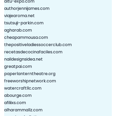
altu-expo.com
authorjennijames.com
viajearoma.net
tsutsuji-parkin.com
agharab.com
cheapammousa.com
thepositiveladiessoccerclub.com
recetasdecocinafaciles.com
naildesignsidea.net
greatpai.com
paperlanterntheatre.org
freeworshipnetwork.com
watercraftllc.com
abourge.com
afiliixs.com
alharammallz.com