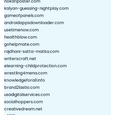
nokariposter.com
kalyan-guessing-nightplay.com
gameofpanels.com
androidappsdownloader.com
usetimenow.com
healthblow.com
gohelpmate.com
rajdhani-satta-matka.com
writerscraft.net
elearning-childprotection.com
wrestling4mena.com
knowledgeforall.info
brand2lastio.com
usadigitalservices.com
socialhoppers.com
creativedream.net