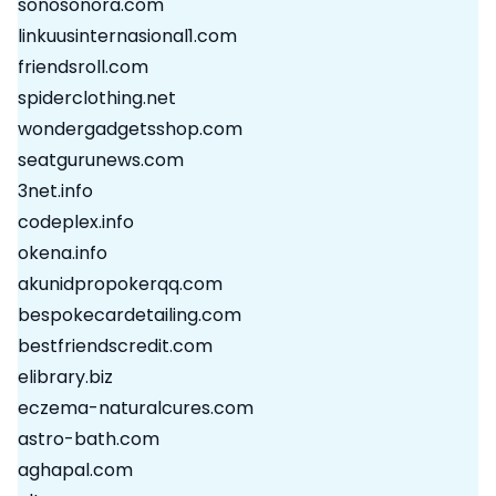
sonosonora.com
linkuusinternasional1.com
friendsroll.com
spiderclothing.net
wondergadgetsshop.com
seatgurunews.com
3net.info
codeplex.info
okena.info
akunidpropokerqq.com
bespokecardetailing.com
bestfriendscredit.com
elibrary.biz
eczema-naturalcures.com
astro-bath.com
aghapal.com