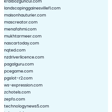
kralbozguncu1.com
landscapinggainesvillefl.com
maisonhauturier.com
mascreator.com
menafahmi.com
mukhtarmeer.com
nascartoday.com
nqted.com
nzdriverlicence.com
pagalguru.com
pcegame.com
pgslot-r2.com
ws-expression.com
zchotels.com
zepfo.com
technologynews5.com