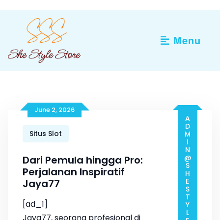
Skip
to
content
Menu
June 2, 2026
ADMIN@SHESTYLESTORE.COM
Situs Slot
Dari Pemula hingga Pro:
Perjalanan Inspiratif
Jaya77
[ad_1]
Jaya77, seorang profesional di