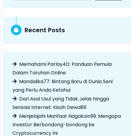
Recent Posts
Memahami Parlay4D: Panduan Pemula
Dalam Taruhan Online
Mandalika77: Bintang Baru di Dunia Seni
yang Perlu Anda Ketahui
Dari Asal Usul yang Tidak Jelas hingga
Sensasi Internet: Kisah Dewa89
Menjelajahi Manfaat Nagakoin99: Mengapa
Investor Berbondong-bondong ke
Cryptocurrency Ini