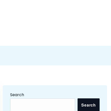
Search
Search