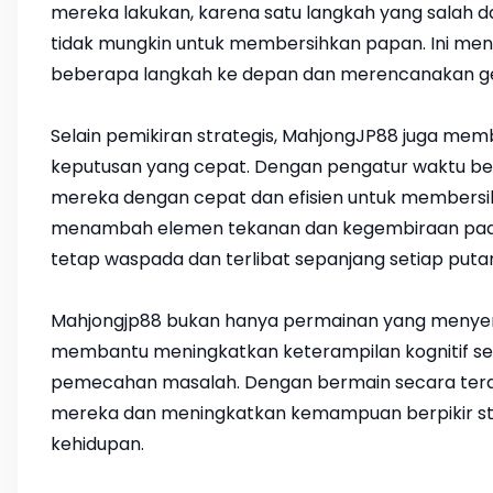
mereka lakukan, karena satu langkah yang salah
tidak mungkin untuk membersihkan papan. Ini men
beberapa langkah ke depan dan merencanakan ge
Selain pemikiran strategis, MahjongJP88 juga m
keputusan yang cepat. Dengan pengatur waktu b
mereka dengan cepat dan efisien untuk membersih
menambah elemen tekanan dan kegembiraan pad
tetap waspada dan terlibat sepanjang setiap puta
Mahjongjp88 bukan hanya permainan yang menyen
membantu meningkatkan keterampilan kognitif sep
pemecahan masalah. Dengan bermain secara tera
mereka dan meningkatkan kemampuan berpikir st
kehidupan.