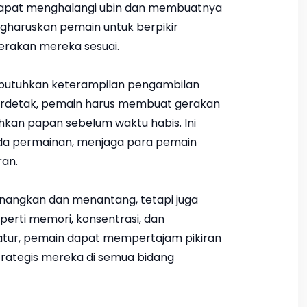
 dapat menghalangi ubin dan membuatnya
gharuskan pemain untuk berpikir
rakan mereka sesuai.
embutuhkan keterampilan pengambilan
erdetak, pemain harus membuat gerakan
kan papan sebelum waktu habis. Ini
a permainan, menjaga para pemain
ran.
angkan dan menantang, tetapi juga
erti memori, konsentrasi, dan
tur, pemain dapat mempertajam pikiran
rategis mereka di semua bidang