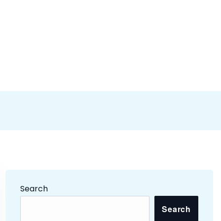
Search
Search