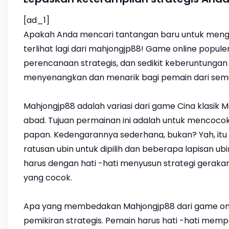
[ad_1]
Apakah Anda mencari tantangan baru untuk menguj
terlihat lagi dari mahjongjp88! Game online popul
perencanaan strategis, dan sedikit keberuntung
menyenangkan dan menarik bagi pemain dari semu
Mahjongjp88 adalah variasi dari game Cina klasik 
abad. Tujuan permainan ini adalah untuk mencoc
papan. Kedengarannya sederhana, bukan? Yah, it
ratusan ubin untuk dipilih dan beberapa lapisan ub
harus dengan hati -hati menyusun strategi gera
yang cocok.
Apa yang membedakan Mahjongjp88 dari game onli
pemikiran strategis. Pemain harus hati -hati me