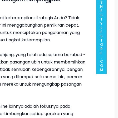
ADMIN@SHESTYLESTORE.COM
i keterampilan strategis Anda? Tidak
er ini menggabungkan pemikiran cepat,
an untuk menciptakan pengalaman yang
a tingkat keterampilan.
Mahjong, yang telah ada selama berabad -
okkan pasangan ubin untuk membersihkan
u tidak semudah kedengarannya. Dengan
in yang ditumpuk satu sama lain, pemain
kan mereka untuk mengungkap pasangan
ne lainnya adalah fokusnya pada
mpertimbangkan setiap gerakan yang