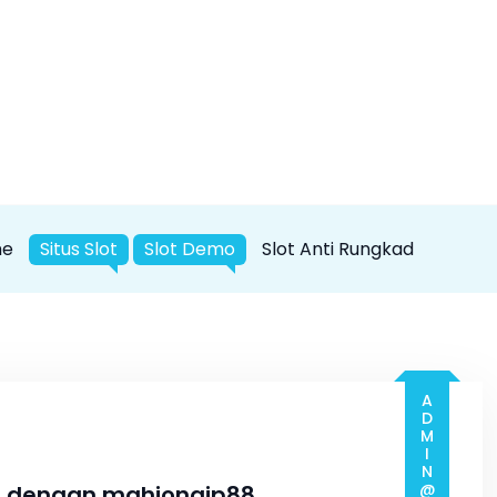
me
Situs Slot
Slot Demo
Slot Anti Rungkad
da dengan mahjongjp88