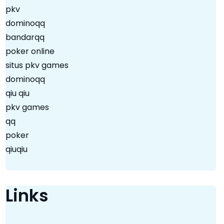
pkv
dominoqq
bandarqq
poker online
situs pkv games
dominoqq
qiu qiu
pkv games
qq
poker
qiuqiu
Links