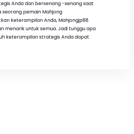
rategis Anda dan bersenang -senang saat
a seorang pemain Mahjong
kan keterampilan Anda, Mahjongjp88
menarik untuk semua. Jadi tunggu apa
jauh keterampilan strategis Anda dapat