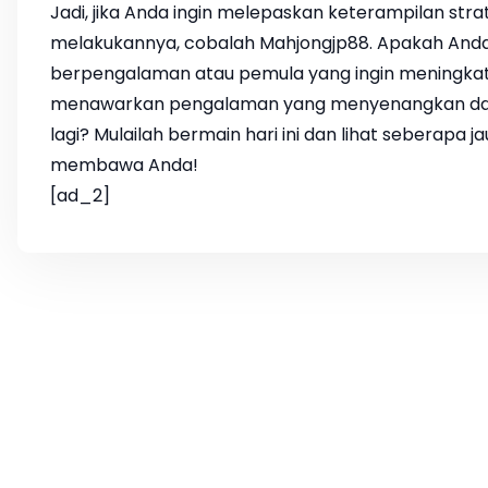
Jadi, jika Anda ingin melepaskan keterampilan st
melakukannya, cobalah Mahjongjp88. Apakah And
berpengalaman atau pemula yang ingin meningkat
menawarkan pengalaman yang menyenangkan dan 
lagi? Mulailah bermain hari ini dan lihat seberapa 
membawa Anda!
[ad_2]