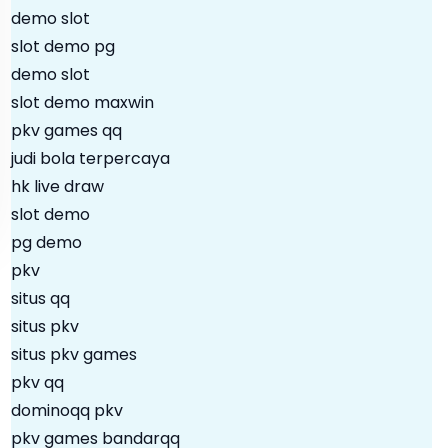
demo slot
slot demo pg
demo slot
slot demo maxwin
pkv games qq
judi bola terpercaya
hk live draw
slot demo
pg demo
pkv
situs qq
situs pkv
situs pkv games
pkv qq
dominoqq pkv
pkv games bandarqq