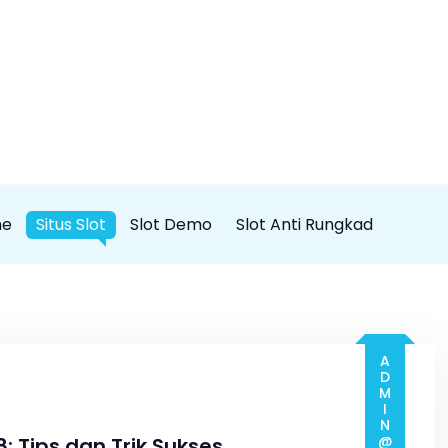
me
Situs Slot
Slot Demo
Slot Anti Rungkad
: Tips dan Trik Sukses