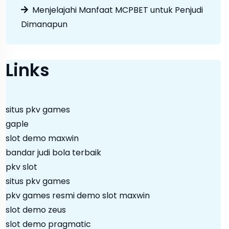
Menjelajahi Manfaat MCPBET untuk Penjudi
Dimanapun
Links
situs pkv games
gaple
slot demo maxwin
bandar judi bola terbaik
pkv slot
situs pkv games
pkv games resmi
demo slot maxwin
slot demo zeus
slot demo pragmatic