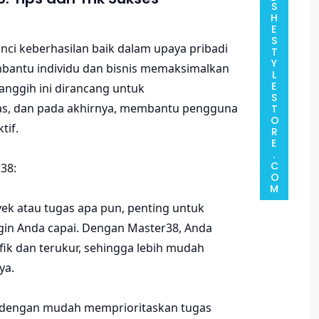
ADMIN@SHESTYLESTORE.COM
kunci keberhasilan baik dalam upaya pribadi
mbantu individu dan bisnis memaksimalkan
anggih ini dirancang untuk
as, dan pada akhirnya, membantu pengguna
tif.
38:
oyek atau tugas apa pun, penting untuk
gin Anda capai. Dengan Master38, Anda
k dan terukur, sehingga lebih mudah
ya.
at dengan mudah memprioritaskan tugas