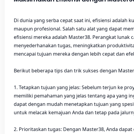
Di dunia yang serba cepat saat ini, efisiensi adalah 
maupun profesional. Salah satu alat yang dapat me
efisiensi mereka adalah Master38. Perangkat lunak c
menyederhanakan tugas, meningkatkan produktivit
mencapai tujuan mereka dengan lebih cepat dan efek
Berikut beberapa tips dan trik sukses dengan Master
1. Tetapkan tujuan yang jelas: Sebelum terjun ke pr
memiliki pemahaman yang jelas tentang apa yang in
dapat dengan mudah menetapkan tujuan yang spesifi
untuk melacak kemajuan Anda dan tetap pada jalurn
2. Prioritaskan tugas: Dengan Master38, Anda dap