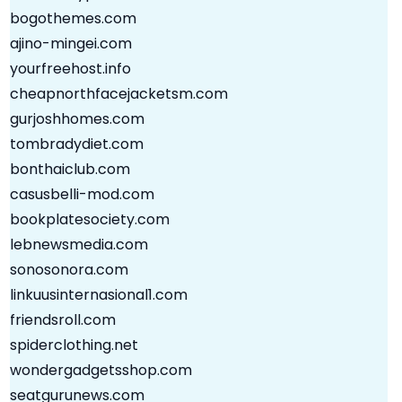
bogothemes.com
ajino-mingei.com
yourfreehost.info
cheapnorthfacejacketsm.com
gurjoshhomes.com
tombradydiet.com
bonthaiclub.com
casusbelli-mod.com
bookplatesociety.com
lebnewsmedia.com
sonosonora.com
linkuusinternasional1.com
friendsroll.com
spiderclothing.net
wondergadgetsshop.com
seatgurunews.com