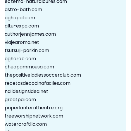
eczema-naturalcures.com
astro-bath.com
aghapal.com
altu-expo.com
authorjennijames.com
viajearoma.net
tsutsuji-parkin.com
agharab.com
cheapammousa.com
thepositiveladiessoccerclub.com
recetasdecocinafaciles.com
naildesignsidea.net
greatpai.com
paperlanterntheatre.org
freeworshipnetwork.com
watercraftllc.com