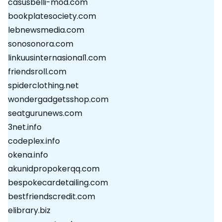
casusbelli-mod.com
bookplatesociety.com
lebnewsmedia.com
sonosonora.com
linkuusinternasional1.com
friendsroll.com
spiderclothing.net
wondergadgetsshop.com
seatgurunews.com
3net.info
codeplex.info
okena.info
akunidpropokerqq.com
bespokecardetailing.com
bestfriendscredit.com
elibrary.biz