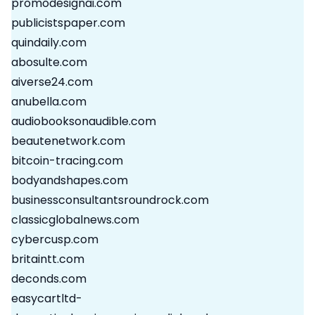
promodesignai.com
publicistspaper.com
quindaily.com
abosulte.com
aiverse24.com
anubella.com
audiobooksonaudible.com
beautenetwork.com
bitcoin-tracing.com
bodyandshapes.com
businessconsultantsroundrock.com
classicglobalnews.com
cybercusp.com
britaintt.com
deconds.com
easycartltd-