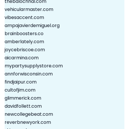
thebalochhal.com
vehicularmaster.com
vibesaccent.com
ampajavierdemiguel.org
brainboosters.co
amberlately.com
joycebriscoe.com
aicarmina.com
mypartysupplystore.com
annforwisconsin.com
findjaipur.com
cultofjim.com
glimmerick.com
davidfollett.com
newcollegebeat.com
reverbnewyork.com