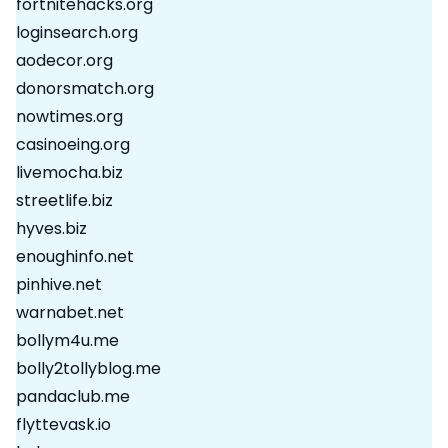
fortnitehacks.org
loginsearch.org
aodecor.org
donorsmatch.org
nowtimes.org
casinoeing.org
livemocha.biz
streetlife.biz
hyves.biz
enoughinfo.net
pinhive.net
warnabet.net
bollym4u.me
bolly2tollyblog.me
pandaclub.me
flyttevask.io