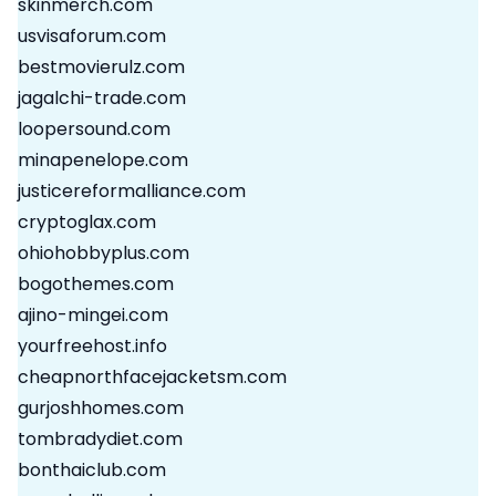
skinmerch.com
usvisaforum.com
bestmovierulz.com
jagalchi-trade.com
loopersound.com
minapenelope.com
justicereformalliance.com
cryptoglax.com
ohiohobbyplus.com
bogothemes.com
ajino-mingei.com
yourfreehost.info
cheapnorthfacejacketsm.com
gurjoshhomes.com
tombradydiet.com
bonthaiclub.com