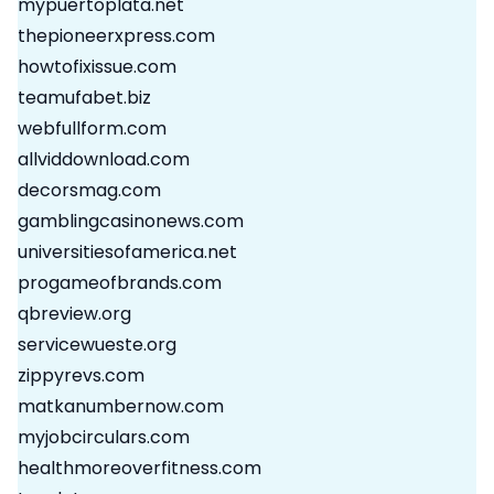
mypuertoplata.net
thepioneerxpress.com
howtofixissue.com
teamufabet.biz
webfullform.com
allviddownload.com
decorsmag.com
gamblingcasinonews.com
universitiesofamerica.net
progameofbrands.com
qbreview.org
servicewueste.org
zippyrevs.com
matkanumbernow.com
myjobcirculars.com
healthmoreoverfitness.com