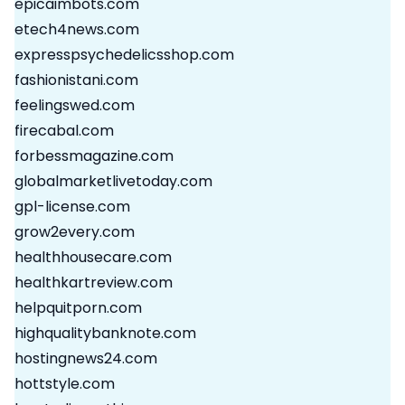
epicaimbots.com
etech4news.com
expresspsychedelicsshop.com
fashionistani.com
feelingswed.com
firecabal.com
forbessmagazine.com
globalmarketlivetoday.com
gpl-license.com
grow2every.com
healthhousecare.com
healthkartreview.com
helpquitporn.com
highqualitybanknote.com
hostingnews24.com
hottstyle.com