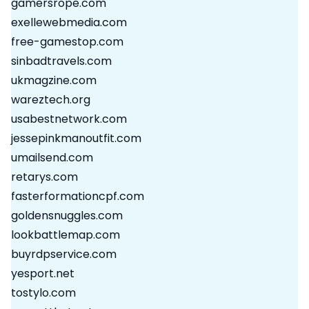
gamersrope.com
exellewebmedia.com
free-gamestop.com
sinbadtravels.com
ukmagzine.com
wareztech.org
usabestnetwork.com
jessepinkmanoutfit.com
umailsend.com
retarys.com
fasterformationcpf.com
goldensnuggles.com
lookbattlemap.com
buyrdpservice.com
yesport.net
tostylo.com