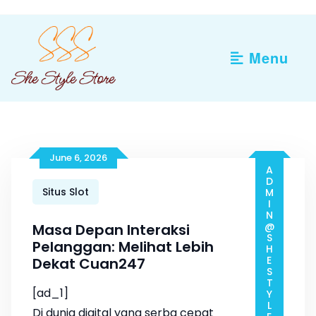
Skip
to
content
Menu
June 6, 2026
ADMIN@SHESTYLESTORE.COM
Situs Slot
Masa Depan Interaksi
Pelanggan: Melihat Lebih
Dekat Cuan247
[ad_1]
Di dunia digital yang serba cepat