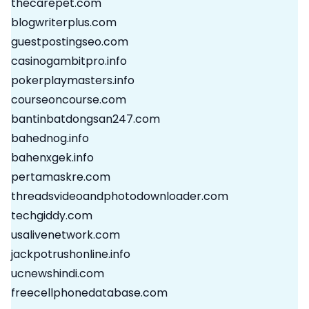
thecarepet.com
blogwriterplus.com
guestpostingseo.com
casinogambitpro.info
pokerplaymasters.info
courseoncourse.com
bantinbatdongsan247.com
bahednog.info
bahenxgek.info
pertamaskre.com
threadsvideoandphotodownloader.com
techgiddy.com
usalivenetwork.com
jackpotrushonline.info
ucnewshindi.com
freecellphonedatabase.com