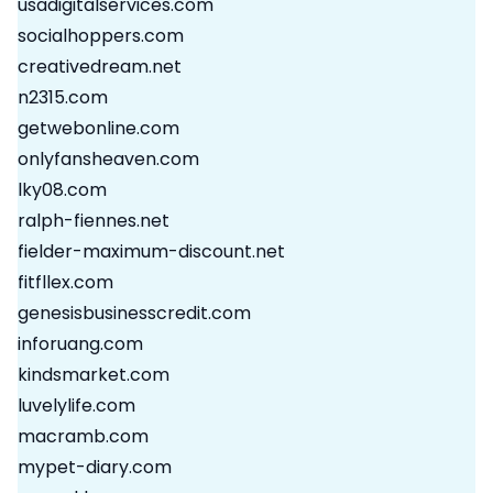
usadigitalservices.com
socialhoppers.com
creativedream.net
n2315.com
getwebonline.com
onlyfansheaven.com
lky08.com
ralph-fiennes.net
fielder-maximum-discount.net
fitfllex.com
genesisbusinesscredit.com
inforuang.com
kindsmarket.com
luvelylife.com
macramb.com
mypet-diary.com