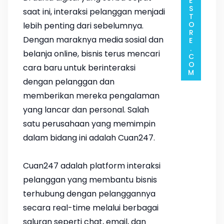
saat ini, interaksi pelanggan menjadi
lebih penting dari sebelumnya.
Dengan maraknya media sosial dan
belanja online, bisnis terus mencari
cara baru untuk berinteraksi
dengan pelanggan dan
memberikan mereka pengalaman
yang lancar dan personal. Salah
satu perusahaan yang memimpin
dalam bidang ini adalah Cuan247.
Cuan247 adalah platform interaksi
pelanggan yang membantu bisnis
terhubung dengan pelanggannya
secara real-time melalui berbagai
saluran seperti chat, email, dan