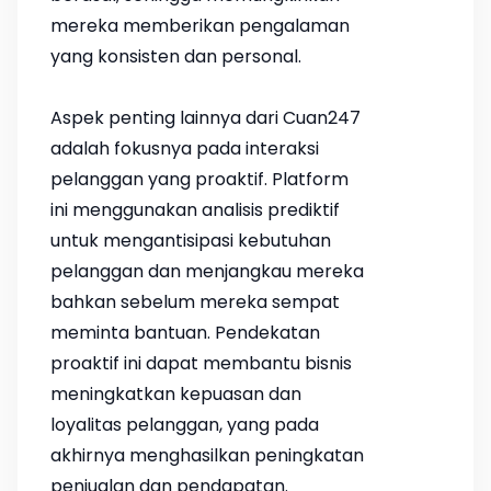
mereka memberikan pengalaman
yang konsisten dan personal.
Aspek penting lainnya dari Cuan247
adalah fokusnya pada interaksi
pelanggan yang proaktif. Platform
ini menggunakan analisis prediktif
untuk mengantisipasi kebutuhan
pelanggan dan menjangkau mereka
bahkan sebelum mereka sempat
meminta bantuan. Pendekatan
proaktif ini dapat membantu bisnis
meningkatkan kepuasan dan
loyalitas pelanggan, yang pada
akhirnya menghasilkan peningkatan
penjualan dan pendapatan.