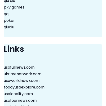
qiu qiu
pkv games
qq
poker
qiuqiu
Links
usafullnewz.com
uktimenetwork.com
usaworldnewz.com
todayusaexplore.com
usalocality.com
usafournewz.com