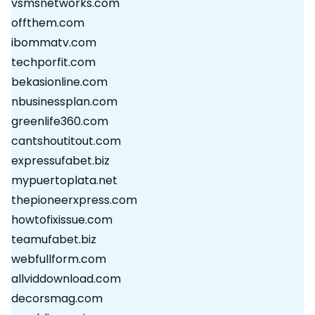
vsmsnetworks.com
offthem.com
ibommatv.com
techporfit.com
bekasionline.com
nbusinessplan.com
greenlife360.com
cantshoutitout.com
expressufabet.biz
mypuertoplata.net
thepioneerxpress.com
howtofixissue.com
teamufabet.biz
webfullform.com
allviddownload.com
decorsmag.com