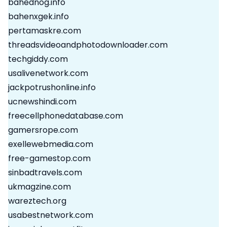
bahednog.info
bahenxgek.info
pertamaskre.com
threadsvideoandphotodownloader.com
techgiddy.com
usalivenetwork.com
jackpotrushonline.info
ucnewshindi.com
freecellphonedatabase.com
gamersrope.com
exellewebmedia.com
free-gamestop.com
sinbadtravels.com
ukmagzine.com
wareztech.org
usabestnetwork.com