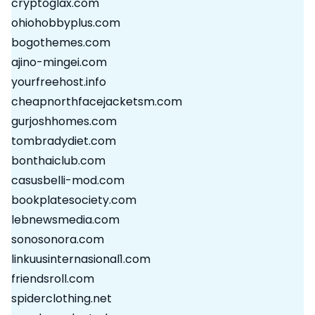
cryptoglax.com
ohiohobbyplus.com
bogothemes.com
ajino-mingei.com
yourfreehost.info
cheapnorthfacejacketsm.com
gurjoshhomes.com
tombradydiet.com
bonthaiclub.com
casusbelli-mod.com
bookplatesociety.com
lebnewsmedia.com
sonosonora.com
linkuusinternasional1.com
friendsroll.com
spiderclothing.net