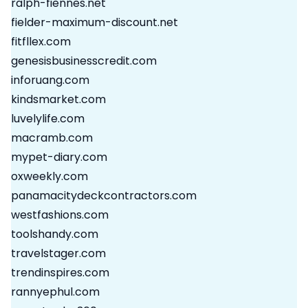
ralph-fiennes.net
fielder-maximum-discount.net
fitfllex.com
genesisbusinesscredit.com
inforuang.com
kindsmarket.com
luvelylife.com
macramb.com
mypet-diary.com
oxweekly.com
panamacitydeckcontractors.com
westfashions.com
toolshandy.com
travelstager.com
trendinspires.com
rannyephul.com