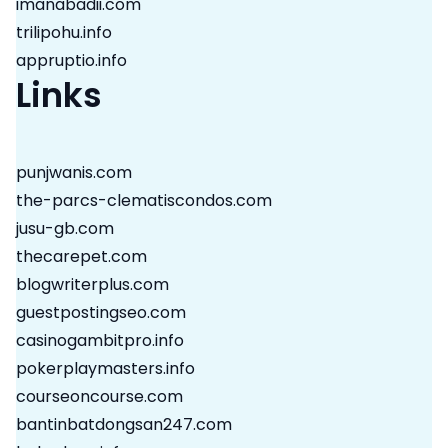
imanabadii.com
trilipohu.info
appruptio.info
Links
punjwanis.com
the-parcs-clematiscondos.com
jusu-gb.com
thecarepet.com
blogwriterplus.com
guestpostingseo.com
casinogambitpro.info
pokerplaymasters.info
courseoncourse.com
bantinbatdongsan247.com