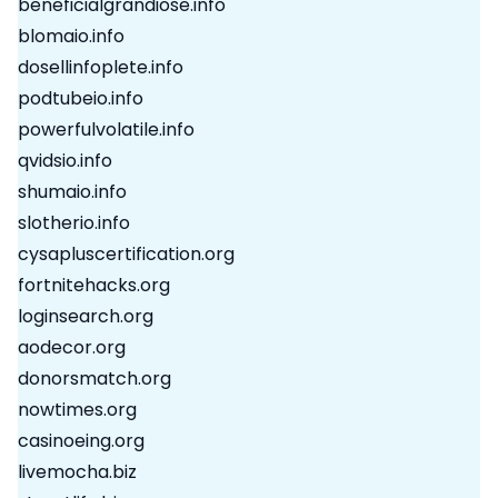
beneficialgrandiose.info
blomaio.info
dosellinfoplete.info
podtubeio.info
powerfulvolatile.info
qvidsio.info
shumaio.info
slotherio.info
cysapluscertification.org
fortnitehacks.org
loginsearch.org
aodecor.org
donorsmatch.org
nowtimes.org
casinoeing.org
livemocha.biz