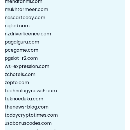
menafahmi.com
mukhtarmeer.com
nascartoday.com
nqted.com
nzdriverlicence.com
pagalguru.com
pcegame.com
pgslot-r2.com
ws-expression.com
zchotels.com
zepfo.com
technologynews5.com
teknoeduka.com
thenews-blog.com
todaycryptotimes.com
usabonuscodes.com