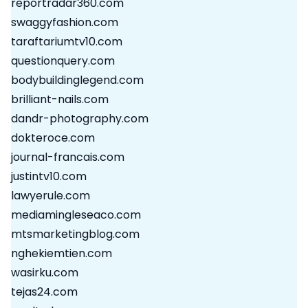
reportradar360.com
swaggyfashion.com
taraftariumtv10.com
questionquery.com
bodybuildinglegend.com
brilliant-nails.com
dandr-photography.com
dokteroce.com
journal-francais.com
justintv10.com
lawyerule.com
mediamingleseaco.com
mtsmarketingblog.com
nghekiemtien.com
wasirku.com
tejas24.com