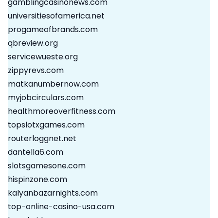
gamblingcasinonews.com
universitiesofamerica.net
progameofbrands.com
qbreview.org
servicewueste.org
zippyrevs.com
matkanumbernow.com
myjobcirculars.com
healthmoreoverfitness.com
topslotxgames.com
routerloggnet.net
dantella6.com
slotsgamesone.com
hispinzone.com
kalyanbazarnights.com
top-online-casino-usa.com