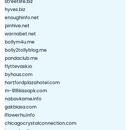
streetlife.biz
hyves.biz
enoughinfo.net
pinhive.net
warnabet.net
bollym4u.me
bolly2tollyblog.me
pandaclub.me
flyttevask.io
byhous.com
hartfordplazahotel.com
m-918kissapk.com
nabavkame.info
gakbiasa.com
iflowerhu.info
chicagocrystalconnection.com