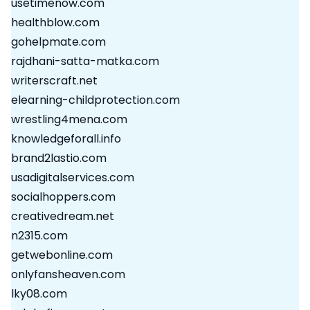
usetimenow.com
healthblow.com
gohelpmate.com
rajdhani-satta-matka.com
writerscraft.net
elearning-childprotection.com
wrestling4mena.com
knowledgeforall.info
brand2lastio.com
usadigitalservices.com
socialhoppers.com
creativedream.net
n2315.com
getwebonline.com
onlyfansheaven.com
lky08.com