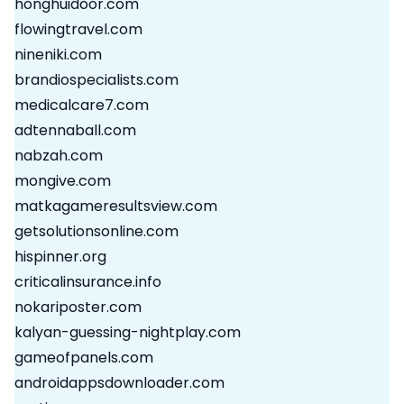
honghuidoor.com
flowingtravel.com
nineniki.com
brandiospecialists.com
medicalcare7.com
adtennaball.com
nabzah.com
mongive.com
matkagameresultsview.com
getsolutionsonline.com
hispinner.org
criticalinsurance.info
nokariposter.com
kalyan-guessing-nightplay.com
gameofpanels.com
androidappsdownloader.com