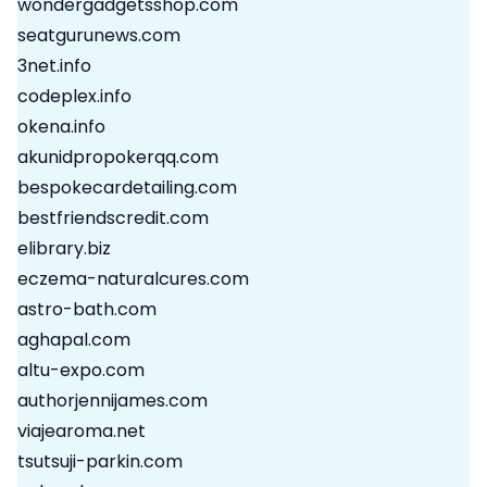
wondergadgetsshop.com
seatgurunews.com
3net.info
codeplex.info
okena.info
akunidpropokerqq.com
bespokecardetailing.com
bestfriendscredit.com
elibrary.biz
eczema-naturalcures.com
astro-bath.com
aghapal.com
altu-expo.com
authorjennijames.com
viajearoma.net
tsutsuji-parkin.com