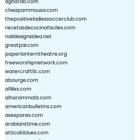
agharab.com
cheapammousa.com
thepositiveladiessoccerclub.com
recetasdecocinafaciles.com
naildesignsidea.net
greatpai.com
paperlanterntheatre.org
freeworshipnetwork.com
watercraftllc.com
abourge.com
afiliixs.com
alharammallz.com
americanbulletins.com
asespares.com
arabianstime.com
atticabblues.com