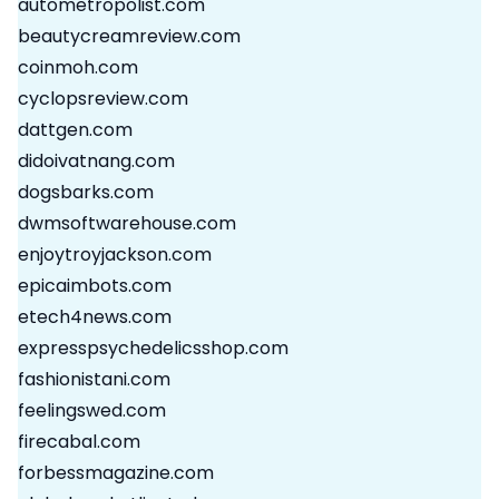
autometropolist.com
beautycreamreview.com
coinmoh.com
cyclopsreview.com
dattgen.com
didoivatnang.com
dogsbarks.com
dwmsoftwarehouse.com
enjoytroyjackson.com
epicaimbots.com
etech4news.com
expresspsychedelicsshop.com
fashionistani.com
feelingswed.com
firecabal.com
forbessmagazine.com