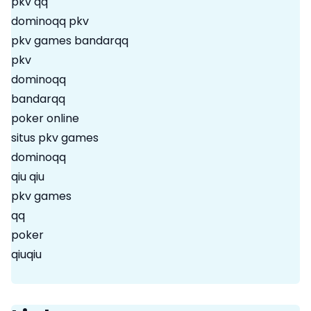
pkv qq
dominoqq pkv
pkv games bandarqq
pkv
dominoqq
bandarqq
poker online
situs pkv games
dominoqq
qiu qiu
pkv games
qq
poker
qiuqiu