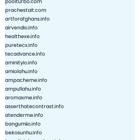
poolturbo.com
prachestait.com
artforafghans.info
airvendio.info
healthexe.info
puretecx.info
tecadvance.info
aminityio.info
amiolahu.info
ampacheme.info
ampullahu.info
aromaxme.info
asserthatecontrast.info
atenderme.info
bangumiio.info
bekosunhu.info