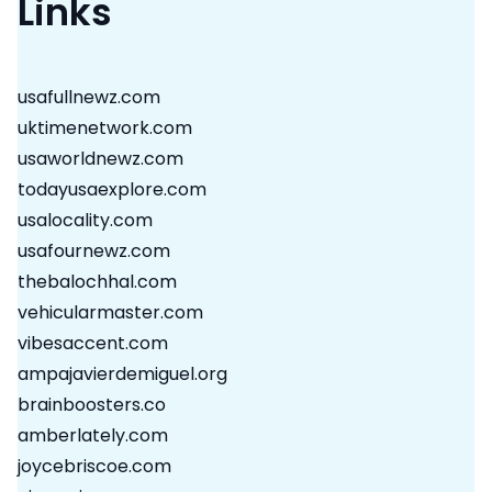
Links
usafullnewz.com
uktimenetwork.com
usaworldnewz.com
todayusaexplore.com
usalocality.com
usafournewz.com
thebalochhal.com
vehicularmaster.com
vibesaccent.com
ampajavierdemiguel.org
brainboosters.co
amberlately.com
joycebriscoe.com