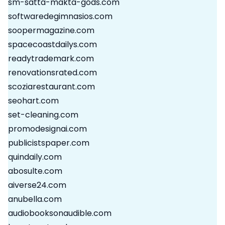
sm-satta-makta-gods.com
softwaredegimnasios.com
soopermagazine.com
spacecoastdailys.com
readytrademark.com
renovationsrated.com
scoziarestaurant.com
seohart.com
set-cleaning.com
promodesignai.com
publicistspaper.com
quindaily.com
abosulte.com
aiverse24.com
anubella.com
audiobooksonaudible.com