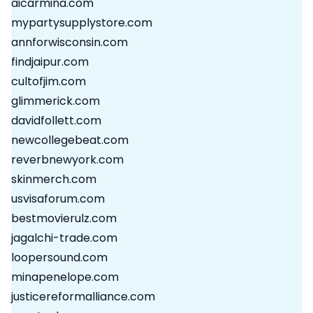
aicarmina.com
mypartysupplystore.com
annforwisconsin.com
findjaipur.com
cultofjim.com
glimmerick.com
davidfollett.com
newcollegebeat.com
reverbnewyork.com
skinmerch.com
usvisaforum.com
bestmovierulz.com
jagalchi-trade.com
loopersound.com
minapenelope.com
justicereformalliance.com