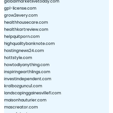
globalmarketlivetoday.com
gpl-license.com
grow2every.com
healthhousecare.com
healthkartreview.com
helpquitporn.com
highqualitybanknote.com
hostingnews24.com
hottstyle.com
howtodiyanything.com
inspiringearthlings.com
investindependent.com
kralbozguncu1.com
landscapinggainesvillefl.com
maisonhauturier.com
mascreator.com