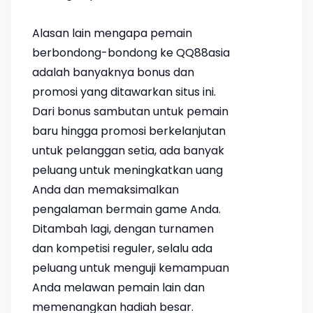
Alasan lain mengapa pemain
berbondong-bondong ke QQ88asia
adalah banyaknya bonus dan
promosi yang ditawarkan situs ini.
Dari bonus sambutan untuk pemain
baru hingga promosi berkelanjutan
untuk pelanggan setia, ada banyak
peluang untuk meningkatkan uang
Anda dan memaksimalkan
pengalaman bermain game Anda.
Ditambah lagi, dengan turnamen
dan kompetisi reguler, selalu ada
peluang untuk menguji kemampuan
Anda melawan pemain lain dan
memenangkan hadiah besar.