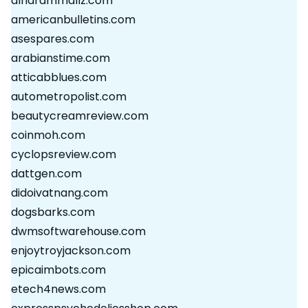
alharammallz.com
americanbulletins.com
asespares.com
arabianstime.com
atticabblues.com
autometropolist.com
beautycreamreview.com
coinmoh.com
cyclopsreview.com
dattgen.com
didoivatnang.com
dogsbarks.com
dwmsoftwarehouse.com
enjoytroyjackson.com
epicaimbots.com
etech4news.com