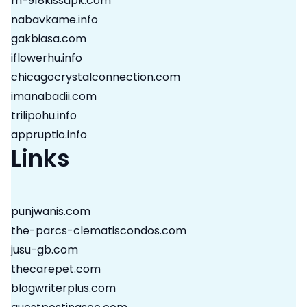
m-918kissapk.com
nabavkame.info
gakbiasa.com
iflowerhu.info
chicagocrystalconnection.com
imanabadii.com
trilipohu.info
appruptio.info
Links
punjwanis.com
the-parcs-clematiscondos.com
jusu-gb.com
thecarepet.com
blogwriterplus.com