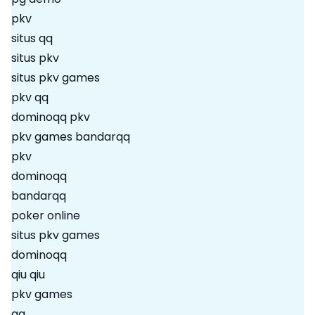
pkv
situs qq
situs pkv
situs pkv games
pkv qq
dominoqq pkv
pkv games bandarqq
pkv
dominoqq
bandarqq
poker online
situs pkv games
dominoqq
qiu qiu
pkv games
qq