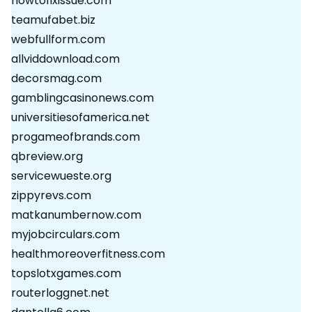
howtofixissue.com
teamufabet.biz
webfullform.com
allviddownload.com
decorsmag.com
gamblingcasinonews.com
universitiesofamerica.net
progameofbrands.com
qbreview.org
servicewueste.org
zippyrevs.com
matkanumbernow.com
myjobcirculars.com
healthmoreoverfitness.com
topslotxgames.com
routerloggnet.net