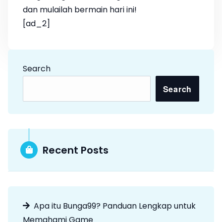
dan mulailah bermain hari ini!
[ad_2]
Search
Search
Recent Posts
Apa itu Bunga99? Panduan Lengkap untuk
Memahami Game