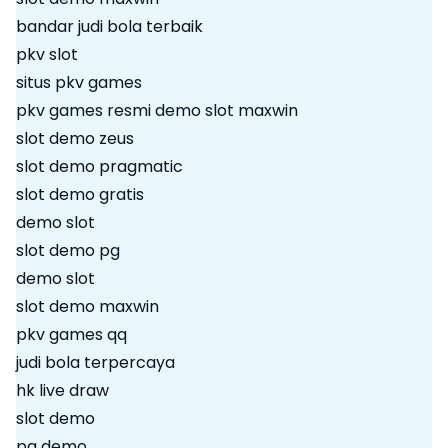
bandar judi bola terbaik
pkv slot
situs pkv games
pkv games resmi
demo slot maxwin
slot demo zeus
slot demo pragmatic
slot demo gratis
demo slot
slot demo pg
demo slot
slot demo maxwin
pkv games qq
judi bola terpercaya
hk live draw
slot demo
pg demo