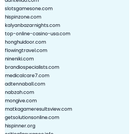
dantella6.com
slotsgamesone.com
hispinzone.com
kalyanbazarnights.com
top-online-casino-usa.com
honghuidoor.com
flowingtravel.com
nineniki.com
brandiospecialists.com
medicalcare7.com
adtennaball.com
nabzah.com
mongive.com
matkagameresultsview.com
getsolutionsonline.com
hispinner.org