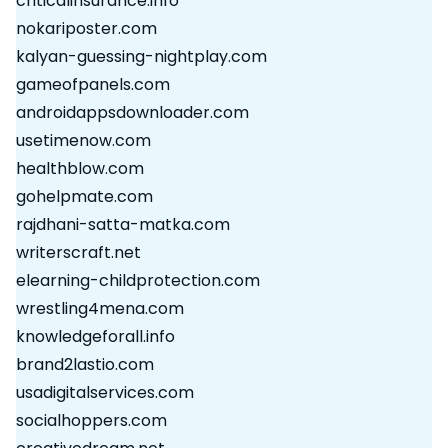
criticalinsurance.info
nokariposter.com
kalyan-guessing-nightplay.com
gameofpanels.com
androidappsdownloader.com
usetimenow.com
healthblow.com
gohelpmate.com
rajdhani-satta-matka.com
writerscraft.net
elearning-childprotection.com
wrestling4mena.com
knowledgeforall.info
brand2lastio.com
usadigitalservices.com
socialhoppers.com