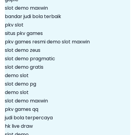
slot demo maxwin
bandar judi bola terbaik
pkv slot
situs pkv games
pkv games resmi
demo slot maxwin
slot demo zeus
slot demo pragmatic
slot demo gratis
demo slot
slot demo pg
demo slot
slot demo maxwin
pkv games qq
judi bola terpercaya
hk live draw
slot demo