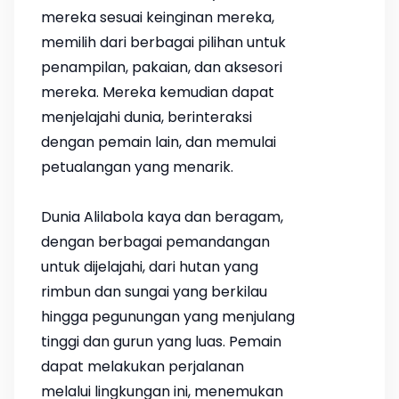
mereka sesuai keinginan mereka,
memilih dari berbagai pilihan untuk
penampilan, pakaian, dan aksesori
mereka. Mereka kemudian dapat
menjelajahi dunia, berinteraksi
dengan pemain lain, dan memulai
petualangan yang menarik.
Dunia Alilabola kaya dan beragam,
dengan berbagai pemandangan
untuk dijelajahi, dari hutan yang
rimbun dan sungai yang berkilau
hingga pegunungan yang menjulang
tinggi dan gurun yang luas. Pemain
dapat melakukan perjalanan
melalui lingkungan ini, menemukan