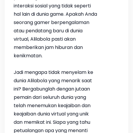
interaksi sosial yang tidak seperti
hal lain di dunia game. Apakah Anda
seorang gamer berpengalaman
atau pendatang baru di dunia
virtual, Alilabola pasti akan
memberikan jam hiburan dan
kenikmatan.
Jadi mengapa tidak menyelam ke
dunia Alilabola yang menarik saat
ini? Bergabunglah dengan jutaan
pemain dari seluruh dunia yang
telah menemukan keajaiban dan
keajaiban dunia virtual yang unik
dan memikat ini. Siapa yang tahu
petualangan apa yang menanti