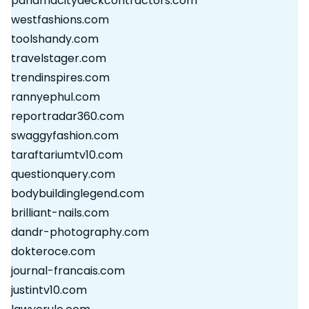
panamacitydeckcontractors.com
westfashions.com
toolshandy.com
travelstager.com
trendinspires.com
rannyephul.com
reportradar360.com
swaggyfashion.com
taraftariumtv10.com
questionquery.com
bodybuildinglegend.com
brilliant-nails.com
dandr-photography.com
dokteroce.com
journal-francais.com
justintv10.com