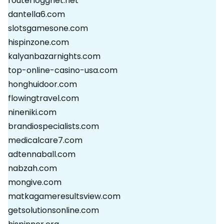
routerloggnet.net
dantella6.com
slotsgamesone.com
hispinzone.com
kalyanbazarnights.com
top-online-casino-usa.com
honghuidoor.com
flowingtravel.com
nineniki.com
brandiospecialists.com
medicalcare7.com
adtennaball.com
nabzah.com
mongive.com
matkagameresultsview.com
getsolutionsonline.com