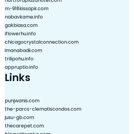
hartfordplazahotel.com
m-918kissapk.com
nabavkame.info
gakbiasa.com
iflowerhu.info
chicagocrystalconnection.com
imanabadii.com
trilipohu.info
appruptio.info
Links
punjwanis.com
the-parcs-clematiscondos.com
jusu-gb.com
thecarepet.com