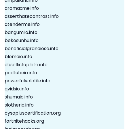
ampullahu.info
aromaxme.info
asserthatecontrast.info
atenderme.info
bangumiio.info
bekosunhu.info
beneficialgrandiose.info
blomaio.info
dosellinfoplete.info
podtubeio.info
powerfulvolatile.info
qvidsio.info
shumaio.info
slotherio.info
cysapluscertification.org
fortnitehacks.org