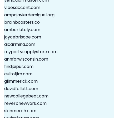
vehicularmaster.com
vibesaccent.com
ampajavierdemiguel.org
brainboosters.co
amberlately.com
joycebriscoe.com
aicarmina.com
mypartysupplystore.com
annforwisconsin.com
findjaipur.com
cultofjim.com
glimmerick.com
davidfollett.com
newcollegebeat.com
reverbnewyork.com
skinmerch.com