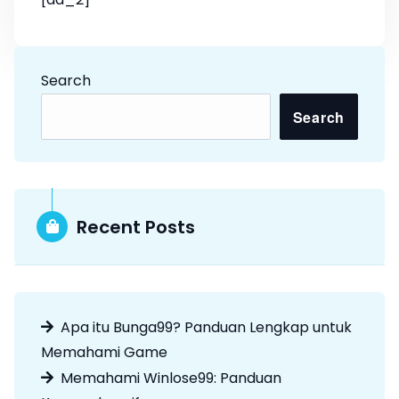
Search
Search
Recent Posts
Apa itu Bunga99? Panduan Lengkap untuk
Memahami Game
Memahami Winlose99: Panduan