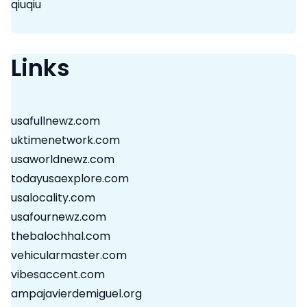
qiuqiu
Links
usafullnewz.com
uktimenetwork.com
usaworldnewz.com
todayusaexplore.com
usalocality.com
usafournewz.com
thebalochhal.com
vehicularmaster.com
vibesaccent.com
ampajavierdemiguel.org