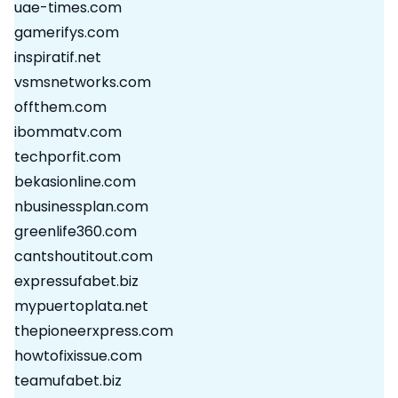
uae-times.com
gamerifys.com
inspiratif.net
vsmsnetworks.com
offthem.com
ibommatv.com
techporfit.com
bekasionline.com
nbusinessplan.com
greenlife360.com
cantshoutitout.com
expressufabet.biz
mypuertoplata.net
thepioneerxpress.com
howtofixissue.com
teamufabet.biz