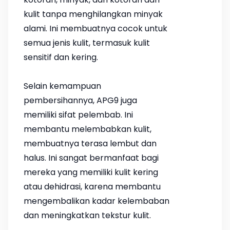
kulit tanpa menghilangkan minyak
alami. Ini membuatnya cocok untuk
semua jenis kulit, termasuk kulit
sensitif dan kering.
Selain kemampuan
pembersihannya, APG9 juga
memiliki sifat pelembab. Ini
membantu melembabkan kulit,
membuatnya terasa lembut dan
halus. Ini sangat bermanfaat bagi
mereka yang memiliki kulit kering
atau dehidrasi, karena membantu
mengembalikan kadar kelembaban
dan meningkatkan tekstur kulit.