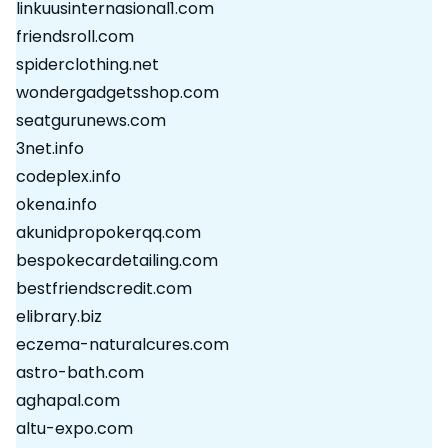
linkuusinternasional1.com
friendsroll.com
spiderclothing.net
wondergadgetsshop.com
seatgurunews.com
3net.info
codeplex.info
okena.info
akunidpropokerqq.com
bespokecardetailing.com
bestfriendscredit.com
elibrary.biz
eczema-naturalcures.com
astro-bath.com
aghapal.com
altu-expo.com