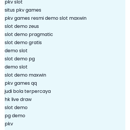
pkv slot
situs pkv games
pkv games resmi
demo slot maxwin
slot demo zeus
slot demo pragmatic
slot demo gratis
demo slot
slot demo pg
demo slot
slot demo maxwin
pkv games qq
judi bola terpercaya
hk live draw
slot demo
pg demo
pkv