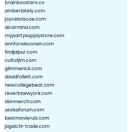
brainboosters.co
amberlately.com
joycebriscoe.com
aicarmina.com
mypartysupplystore.com
annforwisconsin.com
findjaipur.com
cultofjim.com
glimmerick.com
davidfollett.com
newcollegebeat.com
reverbnewyork.com
skinmerch.com
usvisaforum.com
bestmovierulz.com
jagalchi-trade.com