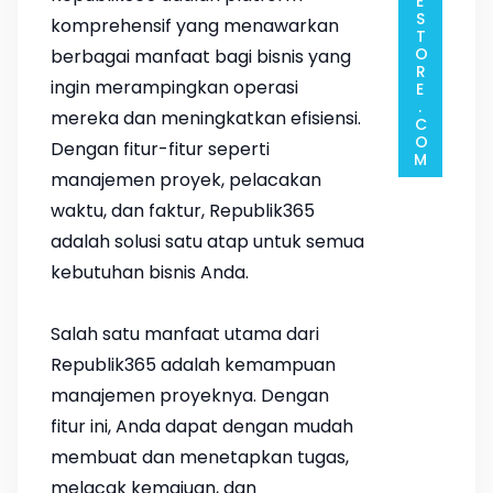
komprehensif yang menawarkan
berbagai manfaat bagi bisnis yang
ingin merampingkan operasi
mereka dan meningkatkan efisiensi.
Dengan fitur-fitur seperti
manajemen proyek, pelacakan
waktu, dan faktur, Republik365
adalah solusi satu atap untuk semua
kebutuhan bisnis Anda.
Salah satu manfaat utama dari
Republik365 adalah kemampuan
manajemen proyeknya. Dengan
fitur ini, Anda dapat dengan mudah
membuat dan menetapkan tugas,
melacak kemajuan, dan