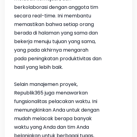
berkolaborasi dengan anggota tim
secara real-time. Ini membantu
memastikan bahwa setiap orang
berada di halaman yang sama dan
bekerja menuju tujuan yang sama,
yang pada akhirnya mengarah
pada peningkatan produktivitas dan
hasil yang lebih baik.
Selain manajemen proyek,
Republik365 juga menawarkan
fungsionalitas pelacakan waktu. Ini
memungkinkan Anda untuk dengan
mudah melacak berapa banyak
waktu yang Anda dan tim Anda
belanjakan untuk berbagai tugas,