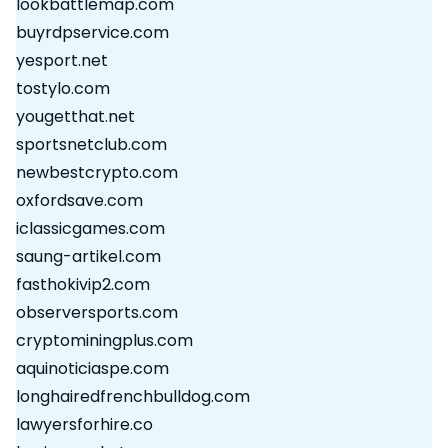
lookbattlemap.com
buyrdpservice.com
yesport.net
tostylo.com
yougetthat.net
sportsnetclub.com
newbestcrypto.com
oxfordsave.com
iclassicgames.com
saung-artikel.com
fasthokivip2.com
observersports.com
cryptominingplus.com
aquinoticiaspe.com
longhairedfrenchbulldog.com
lawyersforhire.co