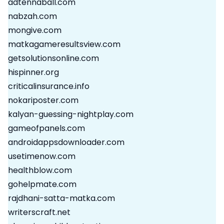
adtennaball.com
nabzah.com
mongive.com
matkagameresultsview.com
getsolutionsonline.com
hispinner.org
criticalinsurance.info
nokariposter.com
kalyan-guessing-nightplay.com
gameofpanels.com
androidappsdownloader.com
usetimenow.com
healthblow.com
gohelpmate.com
rajdhani-satta-matka.com
writerscraft.net