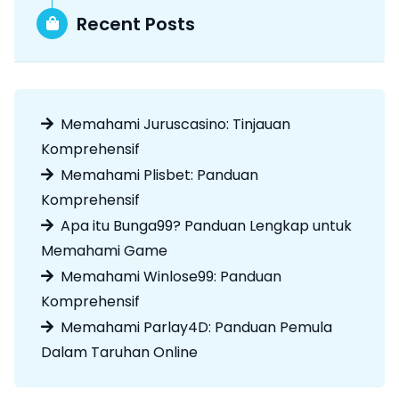
Recent Posts
Memahami Juruscasino: Tinjauan
Komprehensif
Memahami Plisbet: Panduan
Komprehensif
Apa itu Bunga99? Panduan Lengkap untuk
Memahami Game
Memahami Winlose99: Panduan
Komprehensif
Memahami Parlay4D: Panduan Pemula
Dalam Taruhan Online