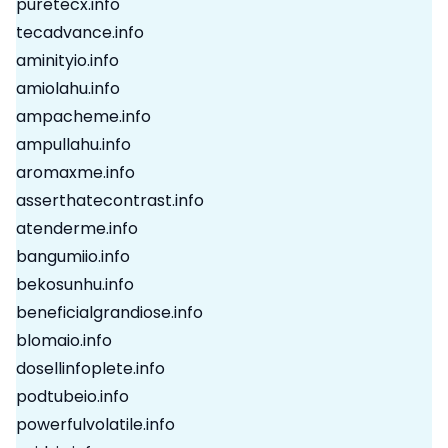
puretecx.info
tecadvance.info
aminityio.info
amiolahu.info
ampacheme.info
ampullahu.info
aromaxme.info
asserthatecontrast.info
atenderme.info
bangumiio.info
bekosunhu.info
beneficialgrandiose.info
blomaio.info
dosellinfoplete.info
podtubeio.info
powerfulvolatile.info