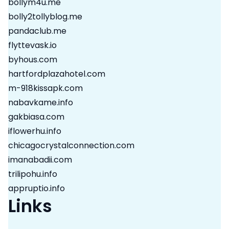
bollym4u.me
bolly2tollyblog.me
pandaclub.me
flyttevask.io
byhous.com
hartfordplazahotel.com
m-918kissapk.com
nabavkame.info
gakbiasa.com
iflowerhu.info
chicagocrystalconnection.com
imanabadii.com
trilipohu.info
appruptio.info
Links