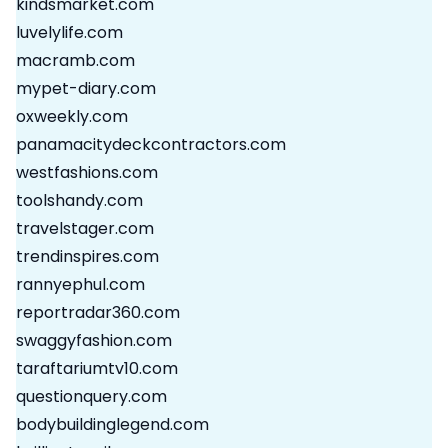
kindsmarket.com
luvelylife.com
macramb.com
mypet-diary.com
oxweekly.com
panamacitydeckcontractors.com
westfashions.com
toolshandy.com
travelstager.com
trendinspires.com
rannyephul.com
reportradar360.com
swaggyfashion.com
taraftariumtv10.com
questionquery.com
bodybuildinglegend.com