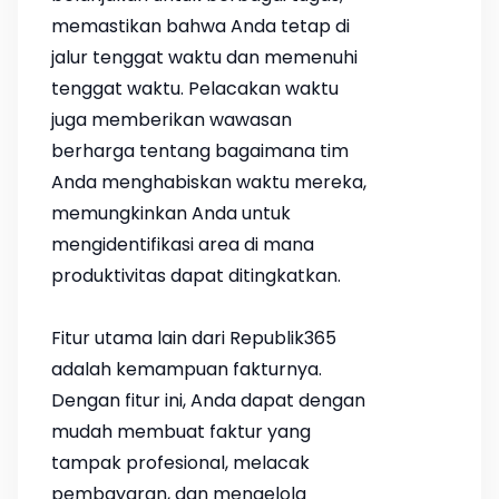
memastikan bahwa Anda tetap di
jalur tenggat waktu dan memenuhi
tenggat waktu. Pelacakan waktu
juga memberikan wawasan
berharga tentang bagaimana tim
Anda menghabiskan waktu mereka,
memungkinkan Anda untuk
mengidentifikasi area di mana
produktivitas dapat ditingkatkan.
Fitur utama lain dari Republik365
adalah kemampuan fakturnya.
Dengan fitur ini, Anda dapat dengan
mudah membuat faktur yang
tampak profesional, melacak
pembayaran, dan mengelola