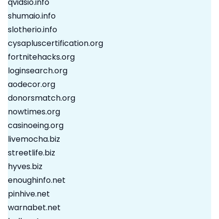
qvidsio.info
shumaio.info
slotherio.info
cysapluscertification.org
fortnitehacks.org
loginsearch.org
aodecor.org
donorsmatch.org
nowtimes.org
casinoeing.org
livemocha.biz
streetlife.biz
hyves.biz
enoughinfo.net
pinhive.net
warnabet.net