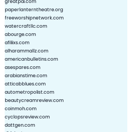
greatpai.com
paperlanterntheatre.org
freeworshipnetwork.com
watercraftllc.com
abourge.com
afiliixs.com
alharammallz.com
americanbulletins.com
asespares.com
arabianstime.com
atticabblues.com
autometropolist.com
beautycreamreview.com
coinmoh.com
cyclopsreview.com
dattgen.com