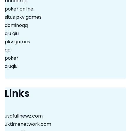
bandarqq
poker online
situs pkv games
dominoqq
qiu qiu
pkv games
qq
poker
qiuqiu
Links
usafullnewz.com
uktimenetwork.com