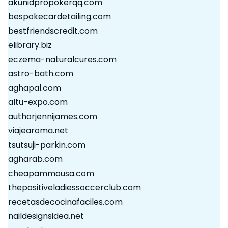
akunidpropokerqq.com
bespokecardetailing.com
bestfriendscredit.com
elibrary.biz
eczema-naturalcures.com
astro-bath.com
aghapal.com
altu-expo.com
authorjennijames.com
viajearoma.net
tsutsuji-parkin.com
agharab.com
cheapammousa.com
thepositiveladiessoccerclub.com
recetasdecocinafaciles.com
naildesignsidea.net