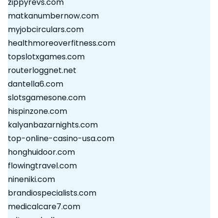
zippyrevs.com
matkanumbernow.com
myjobcirculars.com
healthmoreoverfitness.com
topslotxgames.com
routerloggnet.net
dantella6.com
slotsgamesone.com
hispinzone.com
kalyanbazarnights.com
top-online-casino-usa.com
honghuidoor.com
flowingtravel.com
nineniki.com
brandiospecialists.com
medicalcare7.com