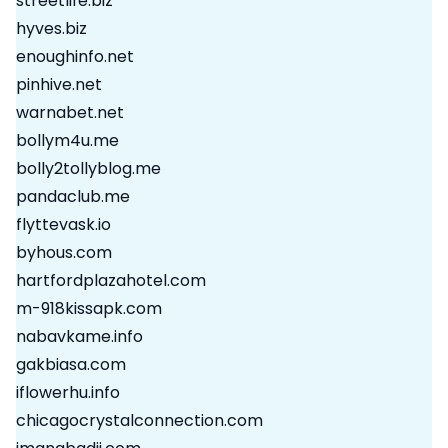
streetlife.biz
hyves.biz
enoughinfo.net
pinhive.net
warnabet.net
bollym4u.me
bolly2tollyblog.me
pandaclub.me
flyttevask.io
byhous.com
hartfordplazahotel.com
m-918kissapk.com
nabavkame.info
gakbiasa.com
iflowerhu.info
chicagocrystalconnection.com