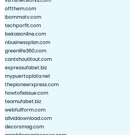
vsmsnetworks.com
offthem.com
ibommatv.com
techporfit.com
bekasionline.com
nbusinessplan.com
greenlife360.com
cantshoutitout.com
expressufabet.biz
mypuertoplata.net
thepioneerxpress.com
howtofixissue.com
teamufabet.biz
webfullform.com
allviddownload.com
decorsmag.com