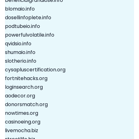
beneficialgrandiose.info
blomaio.info
dosellinfoplete.info
podtubeio.info
powerfulvolatile.info
qvidsio.info
shumaio.info
slotherio.info
cysapluscertification.org
fortnitehacks.org
loginsearch.org
aodecor.org
donorsmatch.org
nowtimes.org
casinoeing.org
livemocha.biz