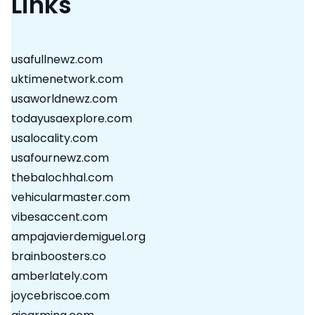
Links
usafullnewz.com
uktimenetwork.com
usaworldnewz.com
todayusaexplore.com
usalocality.com
usafournewz.com
thebalochhal.com
vehicularmaster.com
vibesaccent.com
ampajavierdemiguel.org
brainboosters.co
amberlately.com
joycebriscoe.com