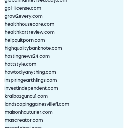
globalmarketlivetoday.com
gpl-license.com
grow2every.com
healthhousecare.com
healthkartreview.com
helpquitporn.com
highqualitybanknote.com
hostingnews24.com
hottstyle.com
howtodiyanything.com
inspiringearthlings.com
investindependent.com
kralbozguncu1.com
landscapinggainesvillefl.com
maisonhauturier.com
mascreator.com