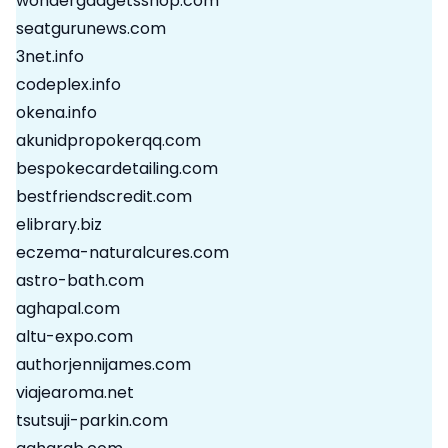
wondergadgetsshop.com
seatgurunews.com
3net.info
codeplex.info
okena.info
akunidpropokerqq.com
bespokecardetailing.com
bestfriendscredit.com
elibrary.biz
eczema-naturalcures.com
astro-bath.com
aghapal.com
altu-expo.com
authorjennijames.com
viajearoma.net
tsutsuji-parkin.com