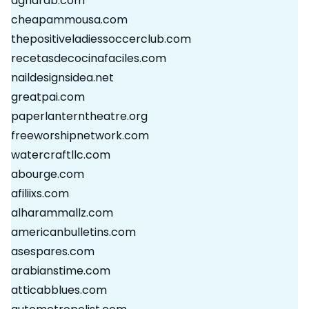
agharab.com
cheapammousa.com
thepositiveladiessoccerclub.com
recetasdecocinafaciles.com
naildesignsidea.net
greatpai.com
paperlanterntheatre.org
freeworshipnetwork.com
watercraftllc.com
abourge.com
afiliixs.com
alharammallz.com
americanbulletins.com
asespares.com
arabianstime.com
atticabblues.com