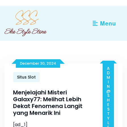
Skip
to
content
Menu
December 30, 2024
ADMIN@SHESTYLESTORE.COM
Situs Slot
Menjelajahi Misteri
Galaxy77: Melihat Lebih
Dekat Fenomena Langit
yang Menarik Ini
[ad_1]