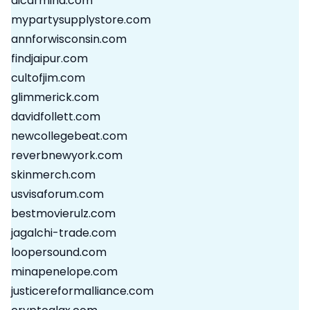
aicarmina.com
mypartysupplystore.com
annforwisconsin.com
findjaipur.com
cultofjim.com
glimmerick.com
davidfollett.com
newcollegebeat.com
reverbnewyork.com
skinmerch.com
usvisaforum.com
bestmovierulz.com
jagalchi-trade.com
loopersound.com
minapenelope.com
justicereformalliance.com