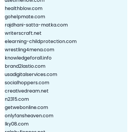
usetimenow.com
healthblow.com
gohelpmate.com
rajdhani-satta-matka.com
writerscraft.net
elearning-childprotection.com
wrestling4mena.com
knowledgeforall.info
brand2lastio.com
usadigitalservices.com
socialhoppers.com
creativedream.net
n2315.com
getwebonline.com
onlyfansheaven.com
lky08.com