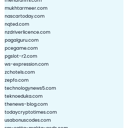
menafahmi.com
mukhtarmeer.com
nascartoday.com
nqted.com
nzdriverlicence.com
pagalguru.com
pcegame.com
pgslot-r2.com
ws-expression.com
zchotels.com
zepfo.com
technologynews5.com
teknoeduka.com
thenews-blog.com
todaycryptotimes.com
usabonuscodes.com