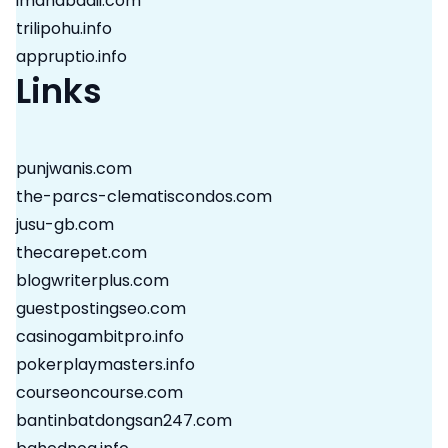
imanabadii.com
trilipohu.info
appruptio.info
Links
punjwanis.com
the-parcs-clematiscondos.com
jusu-gb.com
thecarepet.com
blogwriterplus.com
guestpostingseo.com
casinogambitpro.info
pokerplaymasters.info
courseoncourse.com
bantinbatdongsan247.com