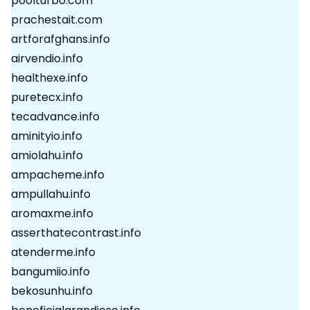
poolturbo.com
prachestait.com
artforafghans.info
airvendio.info
healthexe.info
puretecx.info
tecadvance.info
aminityio.info
amiolahu.info
ampacheme.info
ampullahu.info
aromaxme.info
asserthatecontrast.info
atenderme.info
bangumiio.info
bekosunhu.info