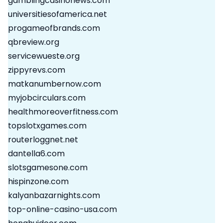
gamblingcasinonews.com
universitiesofamerica.net
progameofbrands.com
qbreview.org
servicewueste.org
zippyrevs.com
matkanumbernow.com
myjobcirculars.com
healthmoreoverfitness.com
topslotxgames.com
routerloggnet.net
dantella6.com
slotsgamesone.com
hispinzone.com
kalyanbazarnights.com
top-online-casino-usa.com