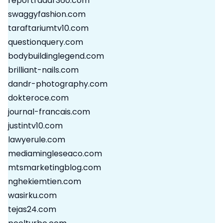
reportradar360.com
swaggyfashion.com
taraftariumtv10.com
questionquery.com
bodybuildinglegend.com
brilliant-nails.com
dandr-photography.com
dokteroce.com
journal-francais.com
justintv10.com
lawyerule.com
mediamingleseaco.com
mtsmarketingblog.com
nghekiemtien.com
wasirku.com
tejas24.com