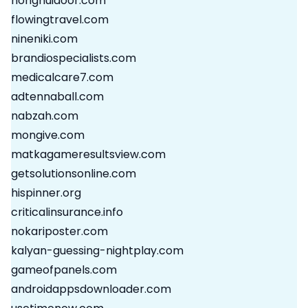
honghuidoor.com
flowingtravel.com
nineniki.com
brandiospecialists.com
medicalcare7.com
adtennaball.com
nabzah.com
mongive.com
matkagameresultsview.com
getsolutionsonline.com
hispinner.org
criticalinsurance.info
nokariposter.com
kalyan-guessing-nightplay.com
gameofpanels.com
androidappsdownloader.com