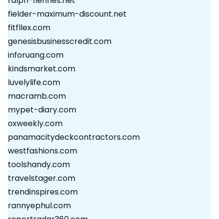
ralph-fiennes.net
fielder-maximum-discount.net
fitfllex.com
genesisbusinesscredit.com
inforuang.com
kindsmarket.com
luvelylife.com
macramb.com
mypet-diary.com
oxweekly.com
panamacitydeckcontractors.com
westfashions.com
toolshandy.com
travelstager.com
trendinspires.com
rannyephul.com