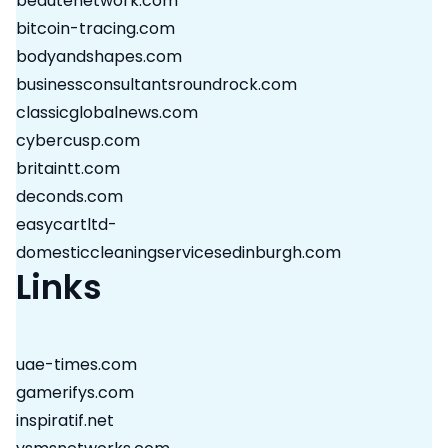
beautenetwork.com
bitcoin-tracing.com
bodyandshapes.com
businessconsultantsroundrock.com
classicglobalnews.com
cybercusp.com
britaintt.com
deconds.com
easycartltd-
domesticcleaningservicesedinburgh.com
Links
uae-times.com
gamerifys.com
inspiratif.net