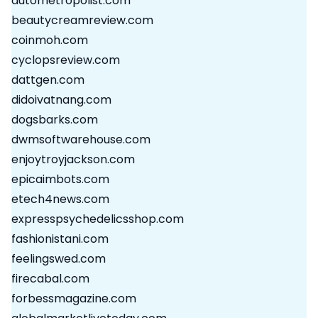
autometropolist.com
beautycreamreview.com
coinmoh.com
cyclopsreview.com
dattgen.com
didoivatnang.com
dogsbarks.com
dwmsoftwarehouse.com
enjoytroyjackson.com
epicaimbots.com
etech4news.com
expresspsychedelicsshop.com
fashionistani.com
feelingswed.com
firecabal.com
forbessmagazine.com