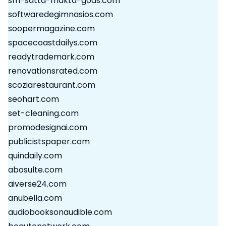
sm-satta-makta-gods.com
softwaredegimnasios.com
soopermagazine.com
spacecoastdailys.com
readytrademark.com
renovationsrated.com
scoziarestaurant.com
seohart.com
set-cleaning.com
promodesignai.com
publicistspaper.com
quindaily.com
abosulte.com
aiverse24.com
anubella.com
audiobooksonaudible.com