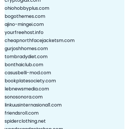
cryptoglax.com
ohiohobbyplus.com
bogothemes.com
ajino-mingei.com
yourfreehost.info
cheapnorthfacejacketsm.com
gurjoshhomes.com
tombradydiet.com
bonthaiclub.com
casusbelli-mod.com
bookplatesociety.com
lebnewsmedia.com
sonosonora.com
linkuusinternasional1.com
friendsroll.com
spiderclothing.net