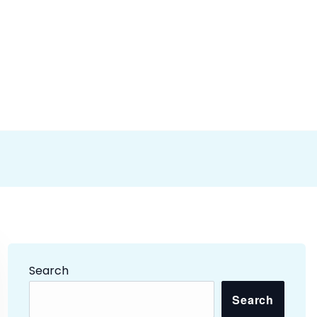
Search
Search