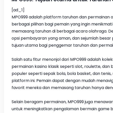
[ad_1]
MPO999 adalah platform taruhan dan permainan 
berbagai pilihan bagi pemain yang ingin menikmat
memasang taruhan di berbagai acara olahraga. 
opsi pembayaran yang aman, dan sejumlah besar p
tujuan utama bagi penggemar taruhan dan permain
Salah satu fitur menonjol dari MPO999 adalah kolek
permainan kasino klasik seperti slot, roulette, dan
populer seperti sepak bola, bola basket, dan tenis,
platform ini. Pemain dapat dengan mudah menavi
favorit mereka dan memasang taruhan hanya deng
Selain beragam permainan, MPO999 juga menawark
untuk meningkatkan pengalaman bermain game b