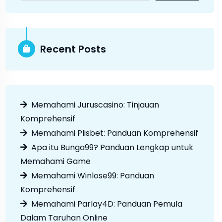
Recent Posts
Memahami Juruscasino: Tinjauan
Komprehensif
Memahami Plisbet: Panduan Komprehensif
Apa itu Bunga99? Panduan Lengkap untuk
Memahami Game
Memahami Winlose99: Panduan
Komprehensif
Memahami Parlay4D: Panduan Pemula
Dalam Taruhan Online