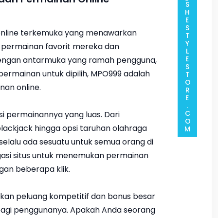
ADMIN@SHESTYLESTORE.COM
online terkemuka yang menawarkan
i permainan favorit mereka dan
Dengan antarmuka yang ramah pengguna,
ermainan untuk dipilih, MPO999 adalah
an online.
si permainannya yang luas. Dari
 blackjack hingga opsi taruhan olahraga
 selalu ada sesuatu untuk semua orang di
gasi situs untuk menemukan permainan
an beberapa klik.
an peluang kompetitif dan bonus besar
agi penggunanya. Apakah Anda seorang