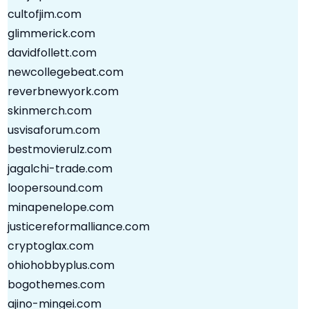
cultofjim.com
glimmerick.com
davidfollett.com
newcollegebeat.com
reverbnewyork.com
skinmerch.com
usvisaforum.com
bestmovierulz.com
jagalchi-trade.com
loopersound.com
minapenelope.com
justicereformalliance.com
cryptoglax.com
ohiohobbyplus.com
bogothemes.com
ajino-mingei.com