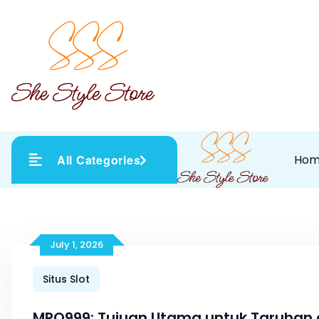
Skip
to
content
Ho
All Categories
July 1, 2026
Situs Slot
MPO999: Tujuan Utama untuk Taruhan 