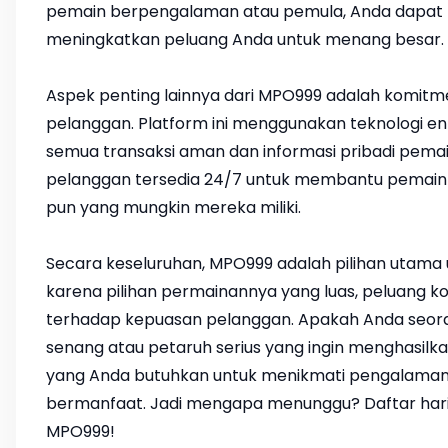
pemain berpengalaman atau pemula, Anda dapat 
meningkatkan peluang Anda untuk menang besar.
Aspek penting lainnya dari MPO999 adalah komi
pelanggan. Platform ini menggunakan teknologi e
semua transaksi aman dan informasi pribadi pemain 
pelanggan tersedia 24/7 untuk membantu pemain
pun yang mungkin mereka miliki.
Secara keseluruhan, MPO999 adalah pilihan utama
karena pilihan permainannya yang luas, peluang k
terhadap kepuasan pelanggan. Apakah Anda seora
senang atau petaruh serius yang ingin menghasil
yang Anda butuhkan untuk menikmati pengalama
bermanfaat. Jadi mengapa menunggu? Daftar hari 
MPO999!