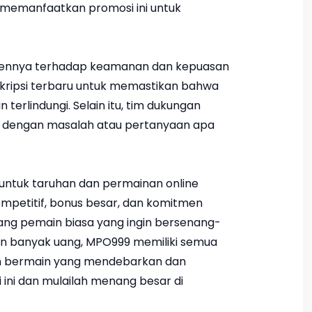
memanfaatkan promosi ini untuk
tmennya terhadap keamanan dan kepuasan
nkripsi terbaru untuk memastikan bahwa
terlindungi. Selain itu, tim dukungan
 dengan masalah atau pertanyaan apa
 untuk taruhan dan permainan online
ompetitif, bonus besar, dan komitmen
ng pemain biasa yang ingin bersenang-
kan banyak uang, MPO999 memiliki semua
n bermain yang mendebarkan dan
ini dan mulailah menang besar di