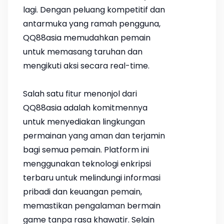
lagi. Dengan peluang kompetitif dan
antarmuka yang ramah pengguna,
QQ88asia memudahkan pemain
untuk memasang taruhan dan
mengikuti aksi secara real-time.
Salah satu fitur menonjol dari
QQ88asia adalah komitmennya
untuk menyediakan lingkungan
permainan yang aman dan terjamin
bagi semua pemain. Platform ini
menggunakan teknologi enkripsi
terbaru untuk melindungi informasi
pribadi dan keuangan pemain,
memastikan pengalaman bermain
game tanpa rasa khawatir. Selain