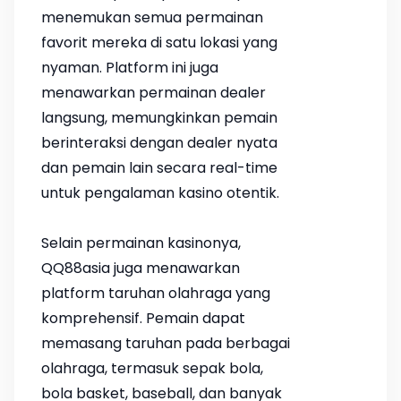
menemukan semua permainan
favorit mereka di satu lokasi yang
nyaman. Platform ini juga
menawarkan permainan dealer
langsung, memungkinkan pemain
berinteraksi dengan dealer nyata
dan pemain lain secara real-time
untuk pengalaman kasino otentik.
Selain permainan kasinonya,
QQ88asia juga menawarkan
platform taruhan olahraga yang
komprehensif. Pemain dapat
memasang taruhan pada berbagai
olahraga, termasuk sepak bola,
bola basket, baseball, dan banyak