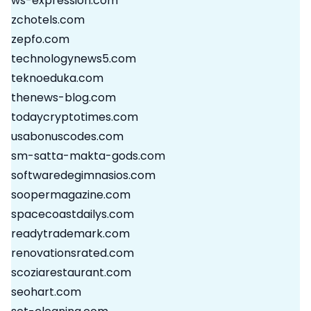
ws-expression.com
zchotels.com
zepfo.com
technologynews5.com
teknoeduka.com
thenews-blog.com
todaycryptotimes.com
usabonuscodes.com
sm-satta-makta-gods.com
softwaredegimnasios.com
soopermagazine.com
spacecoastdailys.com
readytrademark.com
renovationsrated.com
scoziarestaurant.com
seohart.com