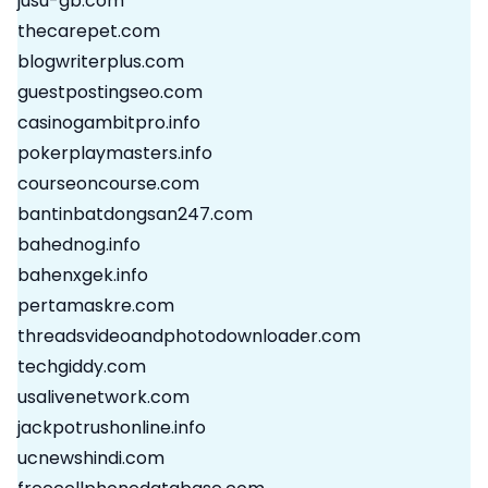
jusu-gb.com
thecarepet.com
blogwriterplus.com
guestpostingseo.com
casinogambitpro.info
pokerplaymasters.info
courseoncourse.com
bantinbatdongsan247.com
bahednog.info
bahenxgek.info
pertamaskre.com
threadsvideoandphotodownloader.com
techgiddy.com
usalivenetwork.com
jackpotrushonline.info
ucnewshindi.com