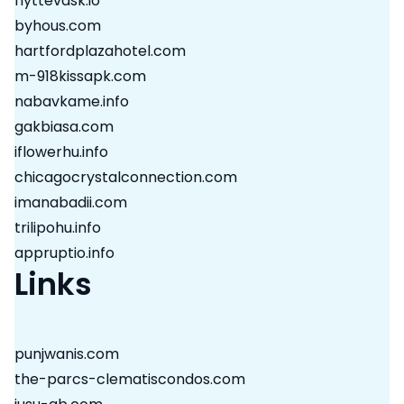
flyttevask.io
byhous.com
hartfordplazahotel.com
m-918kissapk.com
nabavkame.info
gakbiasa.com
iflowerhu.info
chicagocrystalconnection.com
imanabadii.com
trilipohu.info
appruptio.info
Links
punjwanis.com
the-parcs-clematiscondos.com