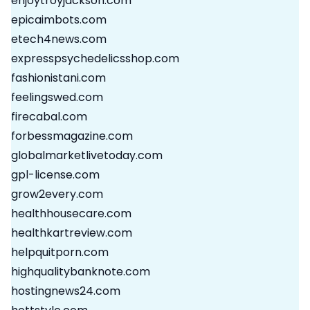
enjoytroyjackson.com
epicaimbots.com
etech4news.com
expresspsychedelicsshop.com
fashionistani.com
feelingswed.com
firecabal.com
forbessmagazine.com
globalmarketlivetoday.com
gpl-license.com
grow2every.com
healthhousecare.com
healthkartreview.com
helpquitporn.com
highqualitybanknote.com
hostingnews24.com