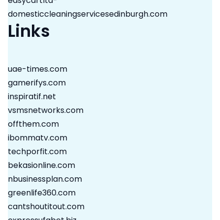
easycartltd-
domesticcleaningservicesedinburgh.com
Links
uae-times.com
gamerifys.com
inspiratif.net
vsmsnetworks.com
offthem.com
ibommatv.com
techporfit.com
bekasionline.com
nbusinessplan.com
greenlife360.com
cantshoutitout.com