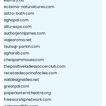
elibrary.biz
eczema-naturalcures.com
astro-bath.com
aghapal.com
altu-expo.com
authorjennijames.com
viajearoma.net
tsutsuji-parkin.com
agharab.com
cheapammousa.com
thepositiveladiessoccerclub.com
recetasdecocinafaciles.com
naildesignsidea.net
greatpai.com
paperlanterntheatre.org
freeworshipnetwork.com