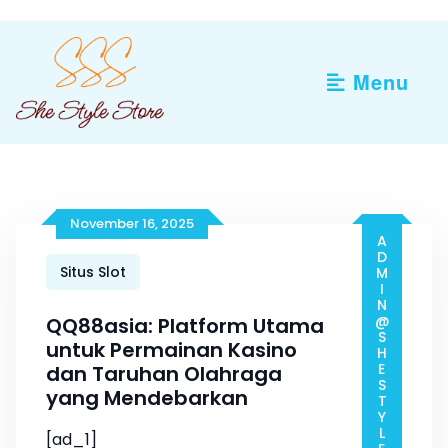
Skip
to
content
Menu
November 16, 2025
ADMIN@SHESTYLESTORE.COM
Situs Slot
QQ88asia: Platform Utama
untuk Permainan Kasino
dan Taruhan Olahraga
yang Mendebarkan
[ad_1]