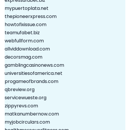
expressufabet.biz
mypuertoplata.net
thepioneerxpress.com
howtofixissue.com
teamufabet.biz
webfullform.com
allviddownload.com
decorsmag.com
gamblingcasinonews.com
universitiesofamerica.net
progameofbrands.com
qbreview.org
servicewueste.org
zippyrevs.com
matkanumbernow.com
myjobcirculars.com