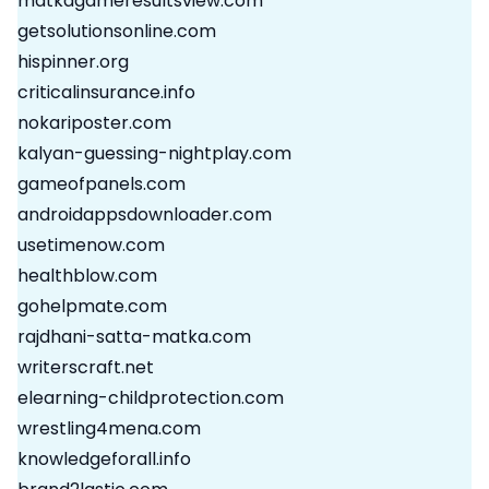
matkagameresultsview.com
getsolutionsonline.com
hispinner.org
criticalinsurance.info
nokariposter.com
kalyan-guessing-nightplay.com
gameofpanels.com
androidappsdownloader.com
usetimenow.com
healthblow.com
gohelpmate.com
rajdhani-satta-matka.com
writerscraft.net
elearning-childprotection.com
wrestling4mena.com
knowledgeforall.info