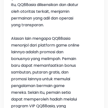
itu, QQ88asia dilisensikan dan diatur
oleh otoritas terkait, menjamin
permainan yang adil dan operasi
yang transparan.
Alasan lain mengapa QQ88asia
menonjol dari platform game online
lainnya adalah promosi dan
bonusnya yang melimpah. Pemain
baru dapat memanfaatkan bonus
sambutan, putaran gratis, dan
promosi lainnya untuk memulai
pengalaman bermain game
mereka. Selain itu, pemain setia
dapat memperoleh hadiah melalui
program VIP QQ88asia, yang