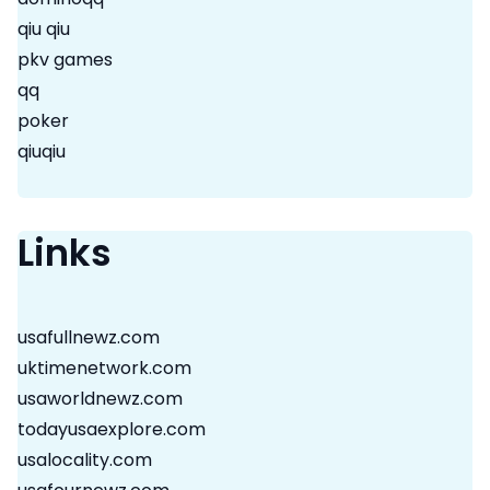
qiu qiu
pkv games
qq
poker
qiuqiu
Links
usafullnewz.com
uktimenetwork.com
usaworldnewz.com
todayusaexplore.com
usalocality.com