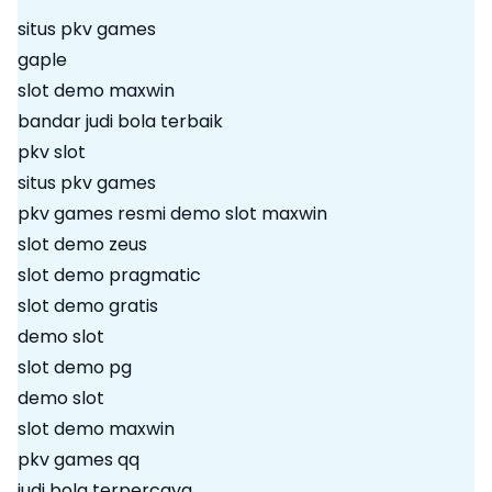
situs pkv games
gaple
slot demo maxwin
bandar judi bola terbaik
pkv slot
situs pkv games
pkv games resmi
demo slot maxwin
slot demo zeus
slot demo pragmatic
slot demo gratis
demo slot
slot demo pg
demo slot
slot demo maxwin
pkv games qq
judi bola terpercaya