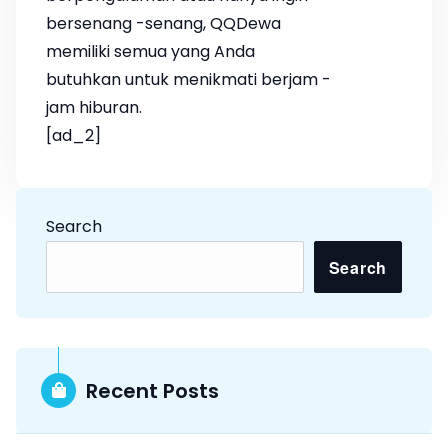
bersenang -senang, QQDewa
memiliki semua yang Anda
butuhkan untuk menikmati berjam -
jam hiburan.
[ad_2]
Search
Search
Recent Posts