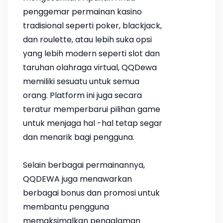
penggemar permainan kasino
tradisional seperti poker, blackjack,
dan roulette, atau lebih suka opsi
yang lebih modern seperti slot dan
taruhan olahraga virtual, QQDewa
memiliki sesuatu untuk semua
orang. Platform ini juga secara
teratur memperbarui pilihan game
untuk menjaga hal -hal tetap segar
dan menarik bagi pengguna.
Selain berbagai permainannya,
QQDEWA juga menawarkan
berbagai bonus dan promosi untuk
membantu pengguna
memaksimalkan pengalaman