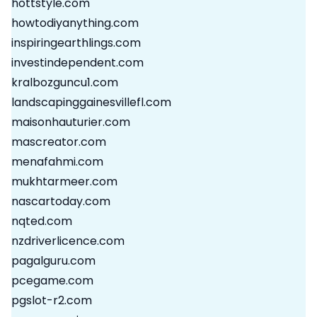
hottstyle.com
howtodiyanything.com
inspiringearthlings.com
investindependent.com
kralbozguncu1.com
landscapinggainesvillefl.com
maisonhauturier.com
mascreator.com
menafahmi.com
mukhtarmeer.com
nascartoday.com
nqted.com
nzdriverlicence.com
pagalguru.com
pcegame.com
pgslot-r2.com