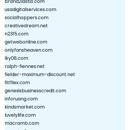
brand2lastio.com
usadigitalservices.com
socialhoppers.com
creativedream.net
n2315.com
getwebonline.com
onlyfansheaven.com
lky08.com
ralph-fiennes.net
fielder-maximum-discount.net
fitfllex.com
genesisbusinesscredit.com
inforuang.com
kindsmarket.com
luvelylife.com
macramb.com