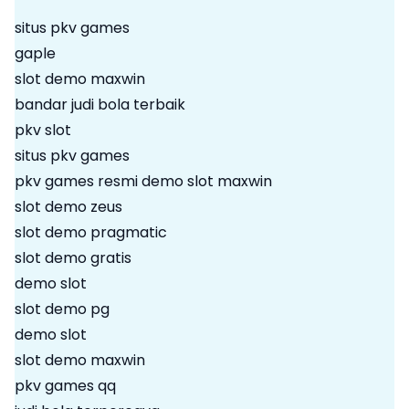
situs pkv games
gaple
slot demo maxwin
bandar judi bola terbaik
pkv slot
situs pkv games
pkv games resmi
demo slot maxwin
slot demo zeus
slot demo pragmatic
slot demo gratis
demo slot
slot demo pg
demo slot
slot demo maxwin
pkv games qq