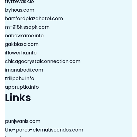
flyttevask.io
byhous.com
hartfordplazahotel.com
m-918kissapk.com
nabavkame.info
gakbiasa.com
iflowerhu.info
chicagocrystalconnection.com
imanabadii.com
trilipohu.info
appruptio.info
Links
punjwanis.com
the-parcs-clematiscondos.com