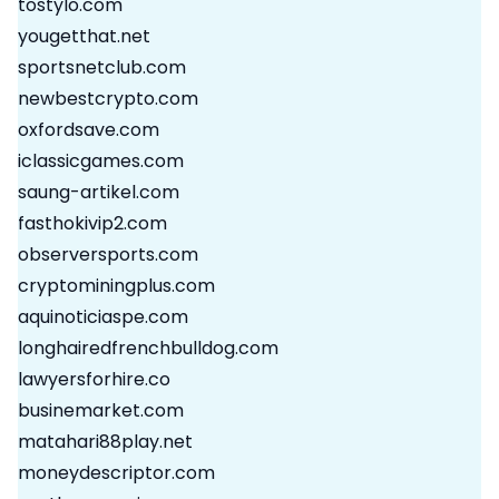
tostylo.com
yougetthat.net
sportsnetclub.com
newbestcrypto.com
oxfordsave.com
iclassicgames.com
saung-artikel.com
fasthokivip2.com
observersports.com
cryptominingplus.com
aquinoticiaspe.com
longhairedfrenchbulldog.com
lawyersforhire.co
businemarket.com
matahari88play.net
moneydescriptor.com