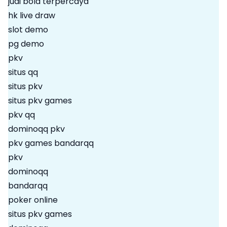
judi bola terpercaya
hk live draw
slot demo
pg demo
pkv
situs qq
situs pkv
situs pkv games
pkv qq
dominoqq pkv
pkv games bandarqq
pkv
dominoqq
bandarqq
poker online
situs pkv games