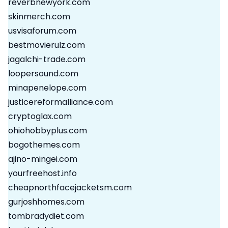
reverbnewyork.com
skinmerch.com
usvisaforum.com
bestmovierulz.com
jagalchi-trade.com
loopersound.com
minapenelope.com
justicereformalliance.com
cryptoglax.com
ohiohobbyplus.com
bogothemes.com
ajino-mingei.com
yourfreehost.info
cheapnorthfacejacketsm.com
gurjoshhomes.com
tombradydiet.com