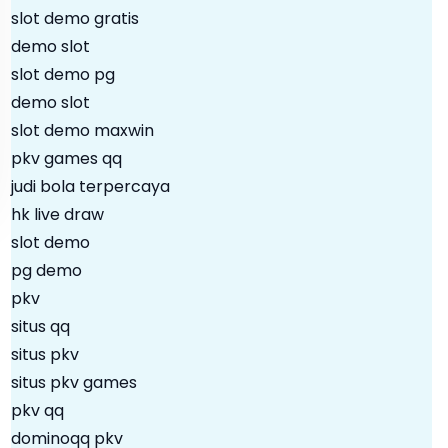
slot demo gratis
demo slot
slot demo pg
demo slot
slot demo maxwin
pkv games qq
judi bola terpercaya
hk live draw
slot demo
pg demo
pkv
situs qq
situs pkv
situs pkv games
pkv qq
dominoqq pkv