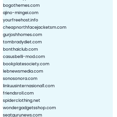
bogothemes.com
ajino-mingei.com
yourfreehost.info
cheapnorthfacejacketsm.com
gurjoshhomes.com
tombradydiet.com
bonthaiclub.com
casusbelli-mod.com
bookplatesociety.com
lebnewsmedia.com
sonosonora.com
linkuusinternasional1.com
friendsroll.com
spiderclothing.net
wondergadgetsshop.com
seatgurunews.com