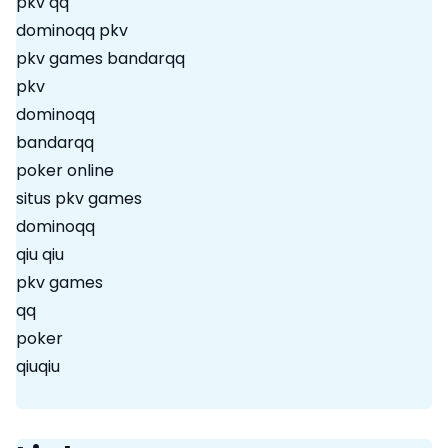
pkv qq
dominoqq pkv
pkv games bandarqq
pkv
dominoqq
bandarqq
poker online
situs pkv games
dominoqq
qiu qiu
pkv games
qq
poker
qiuqiu