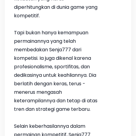
diperhitungkan di dunia game yang
kompetitif.
Tapi bukan hanya kemampuan
permainannya yang telah
membedakan Senja777 dari
kompetisi. Ia juga dikenal karena
profesionalisme, sportifitas, dan
dedikasinya untuk keahliannya. Dia
berlatih dengan keras, terus -
menerus mengasah
keterampilannya dan tetap di atas
tren dan strategi game terbaru.
Selain keberhasilannya dalam
permainan kompetitif, Senja777