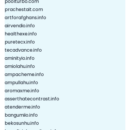
poolturbo.com
prachestait.com
artforafghans.info
airvendio.info
healthexe.info
puretecx.info
tecadvance.info
aminityio.info
amiolahu.info
ampacheme.info
ampullahu.info
aromaxme.info
asserthatecontrast.info
atenderme.info
bangumiio.info
bekosunhu.info