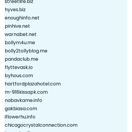
streetlife.biz
hyves.biz
enoughinfo.net
pinhive.net
warnabet.net
bollym4u.me
bolly2tollyblog.me
pandaclub.me
flyttevask.io
byhous.com
hartfordplazahotel.com
m-918kissapk.com
nabavkame.info
gakbiasa.com
iflowerhu.info
chicagocrystalconnection.com