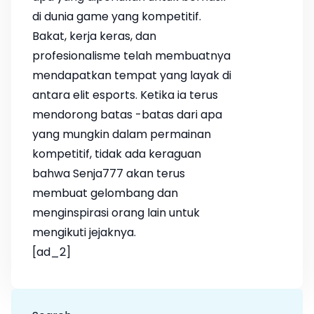
di dunia game yang kompetitif.
Bakat, kerja keras, dan
profesionalisme telah membuatnya
mendapatkan tempat yang layak di
antara elit esports. Ketika ia terus
mendorong batas -batas dari apa
yang mungkin dalam permainan
kompetitif, tidak ada keraguan
bahwa Senja777 akan terus
membuat gelombang dan
menginspirasi orang lain untuk
mengikuti jejaknya.
[ad_2]