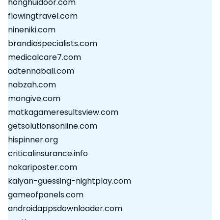
honghuidoor.com
flowingtravel.com
nineniki.com
brandiospecialists.com
medicalcare7.com
adtennaball.com
nabzah.com
mongive.com
matkagameresultsview.com
getsolutionsonline.com
hispinner.org
criticalinsurance.info
nokariposter.com
kalyan-guessing-nightplay.com
gameofpanels.com
androidappsdownloader.com