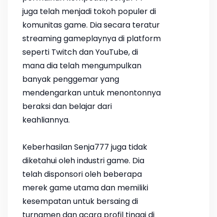
juga telah menjadi tokoh populer di
komunitas game. Dia secara teratur
streaming gameplaynya di platform
seperti Twitch dan YouTube, di
mana dia telah mengumpulkan
banyak penggemar yang
mendengarkan untuk menontonnya
beraksi dan belajar dari
keahliannya.
Keberhasilan Senja777 juga tidak
diketahui oleh industri game. Dia
telah disponsori oleh beberapa
merek game utama dan memiliki
kesempatan untuk bersaing di
turnamen dan acara profil tinggi di