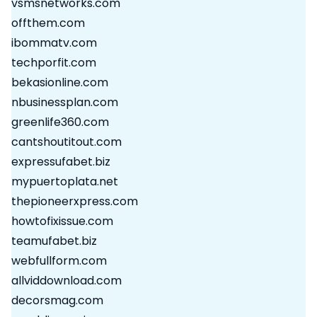
vsmsnetworks.com
offthem.com
ibommatv.com
techporfit.com
bekasionline.com
nbusinessplan.com
greenlife360.com
cantshoutitout.com
expressufabet.biz
mypuertoplata.net
thepioneerxpress.com
howtofixissue.com
teamufabet.biz
webfullform.com
allviddownload.com
decorsmag.com