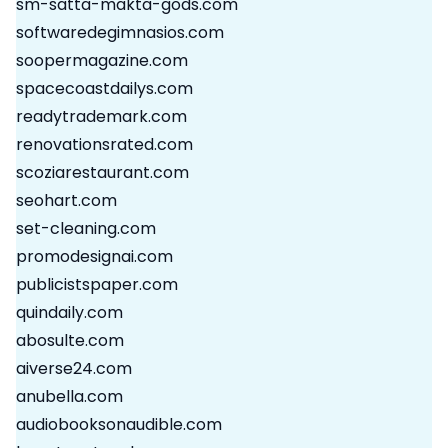
sm-satta-makta-gods.com
softwaredegimnasios.com
soopermagazine.com
spacecoastdailys.com
readytrademark.com
renovationsrated.com
scoziarestaurant.com
seohart.com
set-cleaning.com
promodesignai.com
publicistspaper.com
quindaily.com
abosulte.com
aiverse24.com
anubella.com
audiobooksonaudible.com