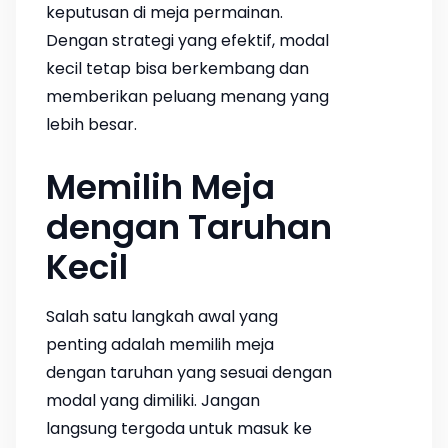
keputusan di meja permainan.
Dengan strategi yang efektif, modal
kecil tetap bisa berkembang dan
memberikan peluang menang yang
lebih besar.
Memilih Meja
dengan Taruhan
Kecil
Salah satu langkah awal yang
penting adalah memilih meja
dengan taruhan yang sesuai dengan
modal yang dimiliki. Jangan
langsung tergoda untuk masuk ke