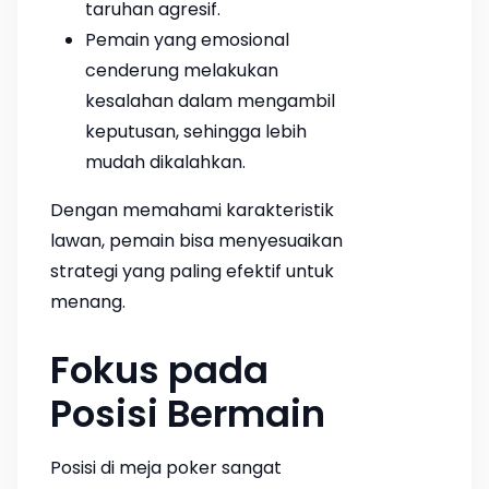
taruhan agresif.
Pemain yang emosional
cenderung melakukan
kesalahan dalam mengambil
keputusan, sehingga lebih
mudah dikalahkan.
Dengan memahami karakteristik
lawan, pemain bisa menyesuaikan
strategi yang paling efektif untuk
menang.
Fokus pada
Posisi Bermain
Posisi di meja poker sangat