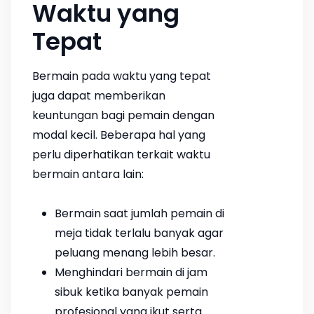
Waktu yang
Tepat
Bermain pada waktu yang tepat
juga dapat memberikan
keuntungan bagi pemain dengan
modal kecil. Beberapa hal yang
perlu diperhatikan terkait waktu
bermain antara lain:
Bermain saat jumlah pemain di
meja tidak terlalu banyak agar
peluang menang lebih besar.
Menghindari bermain di jam
sibuk ketika banyak pemain
profesional yang ikut serta.