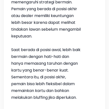
memengaruhi strategi bermain.
Pemain yang berada di posisi akhir
atau dealer memiliki keuntungan
lebih besar karena dapat melihat
tindakan lawan sebelum mengambil
keputusan.
Saat berada di posisi awal, lebih baik
bermain dengan hati-hati dan
hanya memasang taruhan dengan
kartu yang benar-benar kuat.
Sementara itu, di posisi akhir,
pemain bisa lebih fleksibel dalam
memainkan kartu dan bahkan
melakukan bluffing jika diperlukan.