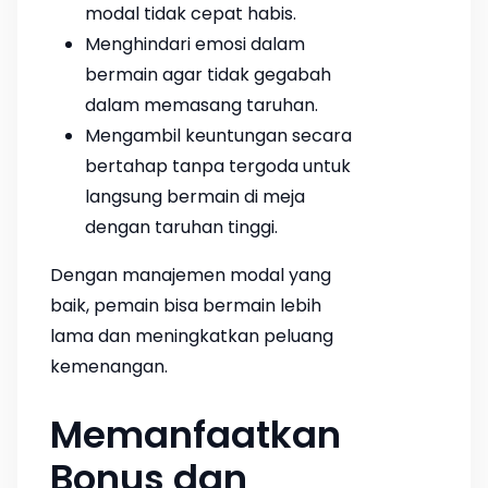
modal tidak cepat habis.
Menghindari emosi dalam
bermain agar tidak gegabah
dalam memasang taruhan.
Mengambil keuntungan secara
bertahap tanpa tergoda untuk
langsung bermain di meja
dengan taruhan tinggi.
Dengan manajemen modal yang
baik, pemain bisa bermain lebih
lama dan meningkatkan peluang
kemenangan.
Memanfaatkan
Bonus dan