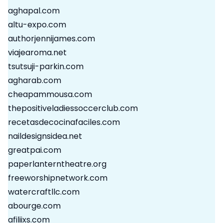
aghapal.com
altu-expo.com
authorjennijames.com
viajearoma.net
tsutsuji-parkin.com
agharab.com
cheapammousa.com
thepositiveladiessoccerclub.com
recetasdecocinafaciles.com
naildesignsidea.net
greatpai.com
paperlanterntheatre.org
freeworshipnetwork.com
watercraftllc.com
abourge.com
afiliixs.com