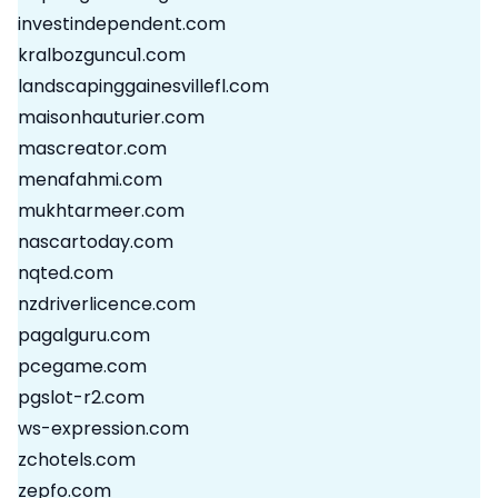
investindependent.com
kralbozguncu1.com
landscapinggainesvillefl.com
maisonhauturier.com
mascreator.com
menafahmi.com
mukhtarmeer.com
nascartoday.com
nqted.com
nzdriverlicence.com
pagalguru.com
pcegame.com
pgslot-r2.com
ws-expression.com
zchotels.com
zepfo.com