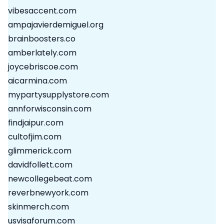
vibesaccent.com
ampajavierdemiguel.org
brainboosters.co
amberlately.com
joycebriscoe.com
aicarmina.com
mypartysupplystore.com
annforwisconsin.com
findjaipur.com
cultofjim.com
glimmerick.com
davidfollett.com
newcollegebeat.com
reverbnewyork.com
skinmerch.com
usvisaforum.com