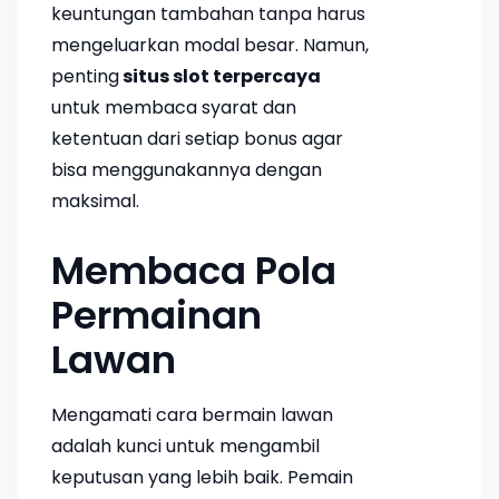
keuntungan tambahan tanpa harus
mengeluarkan modal besar. Namun,
penting
situs slot terpercaya
untuk membaca syarat dan
ketentuan dari setiap bonus agar
bisa menggunakannya dengan
maksimal.
Membaca Pola
Permainan
Lawan
Mengamati cara bermain lawan
adalah kunci untuk mengambil
keputusan yang lebih baik. Pemain