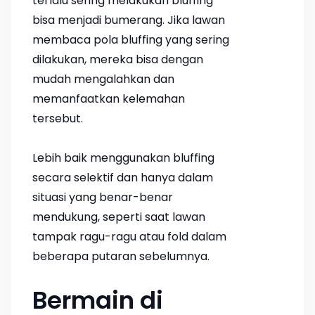
terlalu sering melakukan bluffing
bisa menjadi bumerang. Jika lawan
membaca pola bluffing yang sering
dilakukan, mereka bisa dengan
mudah mengalahkan dan
memanfaatkan kelemahan
tersebut.
Lebih baik menggunakan bluffing
secara selektif dan hanya dalam
situasi yang benar-benar
mendukung, seperti saat lawan
tampak ragu-ragu atau fold dalam
beberapa putaran sebelumnya.
Bermain di