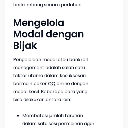
berkembang secara perlahan.
Mengelola
Modal dengan
Bijak
Pengelolaan modal atau bankroll
management adalah salah satu
faktor utama dalam kesuksesan
bermain poker QQ online dengan
modal kecil. Beberapa cara yang
bisa dilakukan antara lain:
Membatasi jumlah taruhan
dalam satu sesi permainan agar