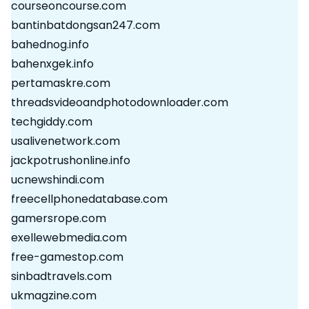
courseoncourse.com
bantinbatdongsan247.com
bahednog.info
bahenxgek.info
pertamaskre.com
threadsvideoandphotodownloader.com
techgiddy.com
usalivenetwork.com
jackpotrushonline.info
ucnewshindi.com
freecellphonedatabase.com
gamersrope.com
exellewebmedia.com
free-gamestop.com
sinbadtravels.com
ukmagzine.com