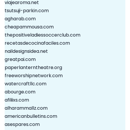
viajearoma.net
tsutsuji-parkin.com
agharab.com
cheapammousa.com
thepositiveladiessoccerclub.com
recetasdecocinafaciles.com
naildesignsidea.net
greatpai.com
paperlanterntheatre.org
freeworshipnetwork.com
watercraftllc.com
abourge.com
afiliixs.com
alharammallz.com
americanbulletins.com
asespares.com