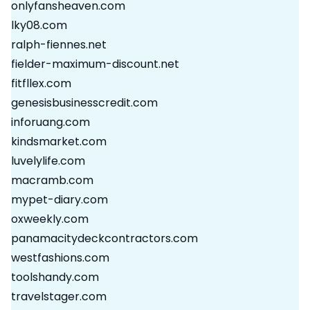
onlyfansheaven.com
lky08.com
ralph-fiennes.net
fielder-maximum-discount.net
fitfllex.com
genesisbusinesscredit.com
inforuang.com
kindsmarket.com
luvelylife.com
macramb.com
mypet-diary.com
oxweekly.com
panamacitydeckcontractors.com
westfashions.com
toolshandy.com
travelstager.com