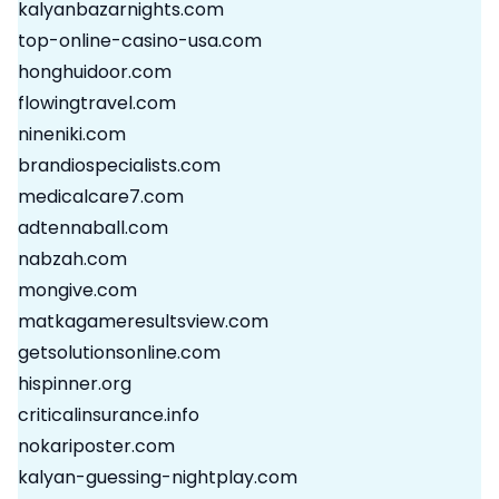
kalyanbazarnights.com
top-online-casino-usa.com
honghuidoor.com
flowingtravel.com
nineniki.com
brandiospecialists.com
medicalcare7.com
adtennaball.com
nabzah.com
mongive.com
matkagameresultsview.com
getsolutionsonline.com
hispinner.org
criticalinsurance.info
nokariposter.com
kalyan-guessing-nightplay.com