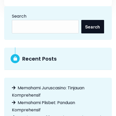
Search
Search
Recent Posts
Memahami Juruscasino: Tinjauan
Komprehensif
Memahami Plisbet: Panduan
Komprehensif