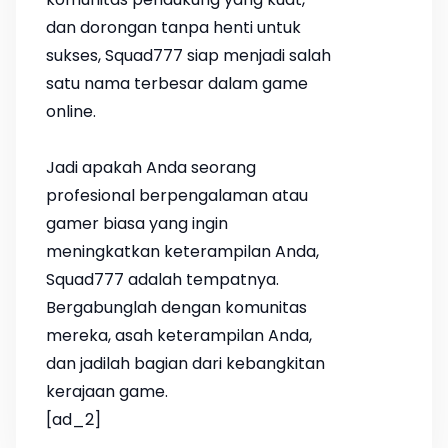
dan dorongan tanpa henti untuk
sukses, Squad777 siap menjadi salah
satu nama terbesar dalam game
online.
Jadi apakah Anda seorang
profesional berpengalaman atau
gamer biasa yang ingin
meningkatkan keterampilan Anda,
Squad777 adalah tempatnya.
Bergabunglah dengan komunitas
mereka, asah keterampilan Anda,
dan jadilah bagian dari kebangkitan
kerajaan game.
[ad_2]