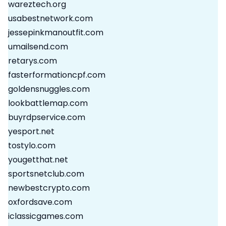
wareztech.org
usabestnetwork.com
jessepinkmanoutfit.com
umailsend.com
retarys.com
fasterformationcpf.com
goldensnuggles.com
lookbattlemap.com
buyrdpservice.com
yesport.net
tostylo.com
yougetthat.net
sportsnetclub.com
newbestcrypto.com
oxfordsave.com
iclassicgames.com