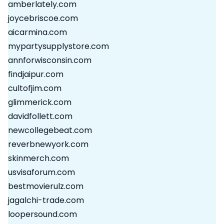
amberlately.com
joycebriscoe.com
aicarmina.com
mypartysupplystore.com
annforwisconsin.com
findjaipur.com
cultofjim.com
glimmerick.com
davidfollett.com
newcollegebeat.com
reverbnewyork.com
skinmerch.com
usvisaforum.com
bestmovierulz.com
jagalchi-trade.com
loopersound.com