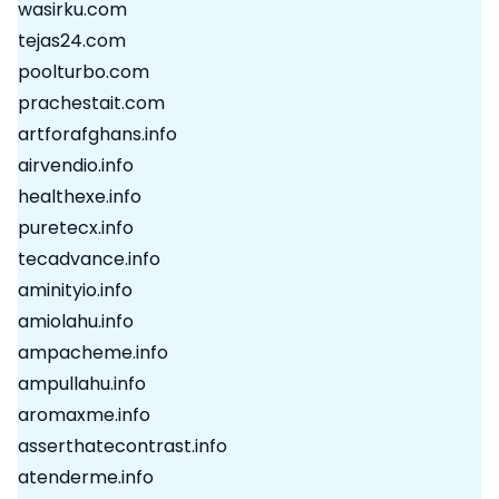
wasirku.com
tejas24.com
poolturbo.com
prachestait.com
artforafghans.info
airvendio.info
healthexe.info
puretecx.info
tecadvance.info
aminityio.info
amiolahu.info
ampacheme.info
ampullahu.info
aromaxme.info
asserthatecontrast.info
atenderme.info