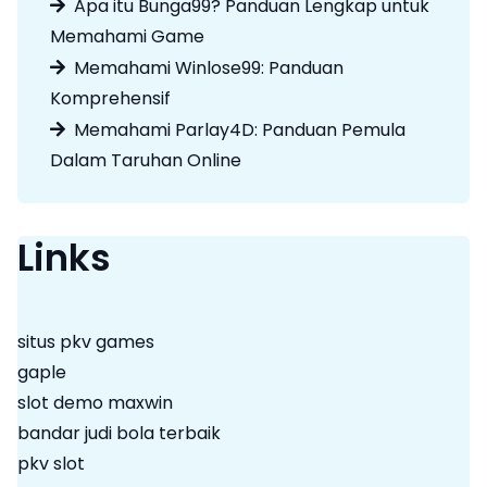
Apa itu Bunga99? Panduan Lengkap untuk
Memahami Game
Memahami Winlose99: Panduan
Komprehensif
Memahami Parlay4D: Panduan Pemula
Dalam Taruhan Online
Links
situs pkv games
gaple
slot demo maxwin
bandar judi bola terbaik
pkv slot