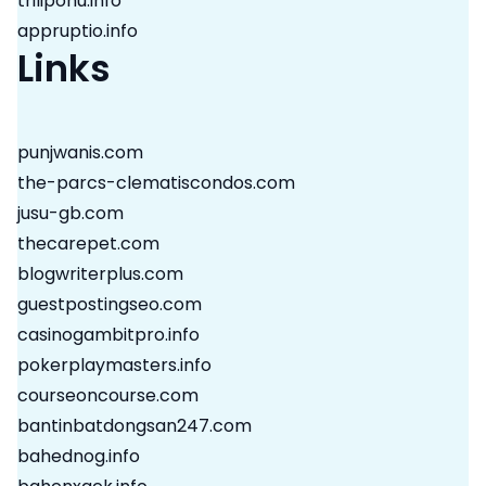
trilipohu.info
appruptio.info
Links
punjwanis.com
the-parcs-clematiscondos.com
jusu-gb.com
thecarepet.com
blogwriterplus.com
guestpostingseo.com
casinogambitpro.info
pokerplaymasters.info
courseoncourse.com
bantinbatdongsan247.com
bahednog.info