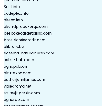
seatgurunews.com
3net.info
codeplex.info
okena.info
akunidpropokerqq.com
bespokecardetailing.com
bestfriendscredit.com
elibrary.biz
eczema-naturalcures.com
astro-bath.com
aghapal.com
altu-expo.com
authorjennijames.com
viajearoma.net
tsutsuji-parkin.com
agharab.com