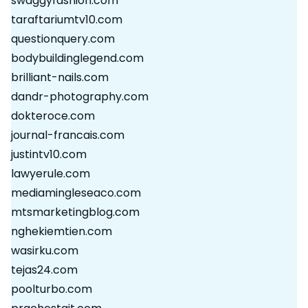
swaggyfashion.com
taraftariumtv10.com
questionquery.com
bodybuildinglegend.com
brilliant-nails.com
dandr-photography.com
dokteroce.com
journal-francais.com
justintv10.com
lawyerule.com
mediamingleseaco.com
mtsmarketingblog.com
nghekiemtien.com
wasirku.com
tejas24.com
poolturbo.com