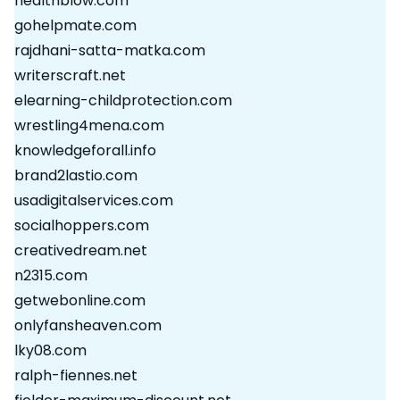
healthblow.com
gohelpmate.com
rajdhani-satta-matka.com
writerscraft.net
elearning-childprotection.com
wrestling4mena.com
knowledgeforall.info
brand2lastio.com
usadigitalservices.com
socialhoppers.com
creativedream.net
n2315.com
getwebonline.com
onlyfansheaven.com
lky08.com
ralph-fiennes.net