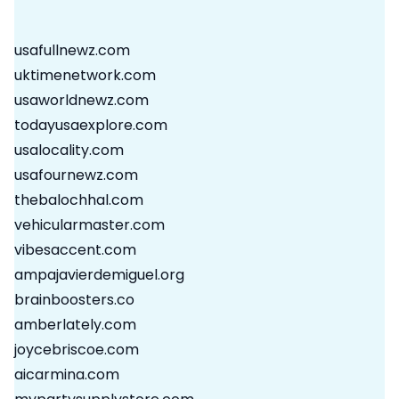
usafullnewz.com
uktimenetwork.com
usaworldnewz.com
todayusaexplore.com
usalocality.com
usafournewz.com
thebalochhal.com
vehicularmaster.com
vibesaccent.com
ampajavierdemiguel.org
brainboosters.co
amberlately.com
joycebriscoe.com
aicarmina.com