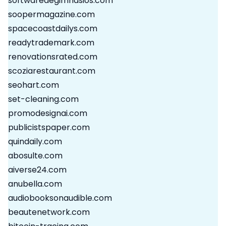
softwaredegimnasios.com
soopermagazine.com
spacecoastdailys.com
readytrademark.com
renovationsrated.com
scoziarestaurant.com
seohart.com
set-cleaning.com
promodesignai.com
publicistspaper.com
quindaily.com
abosulte.com
aiverse24.com
anubella.com
audiobooksonaudible.com
beautenetwork.com