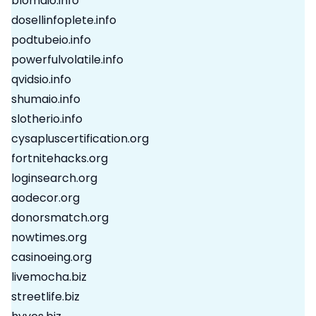
blomaio.info
dosellinfoplete.info
podtubeio.info
powerfulvolatile.info
qvidsio.info
shumaio.info
slotherio.info
cysapluscertification.org
fortnitehacks.org
loginsearch.org
aodecor.org
donorsmatch.org
nowtimes.org
casinoeing.org
livemocha.biz
streetlife.biz