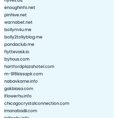
hyves.biz
enoughinfo.net
pinhive.net
warnabet.net
bollym4u.me
bolly2tollyblog.me
pandaclub.me
flyttevask.io
byhous.com
hartfordplazahotel.com
m-918kissapk.com
nabavkame.info
gakbiasa.com
iflowerhu.info
chicagocrystalconnection.com
imanabadii.com