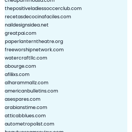
cheapammousa.com
thepositiveladiessoccerclub.com
recetasdecocinafaciles.com
naildesignsidea.net
greatpai.com
paperlanterntheatre.org
freeworshipnetwork.com
watercraftllc.com
abourge.com
afiliixs.com
alharammallz.com
americanbulletins.com
asespares.com
arabianstime.com
atticabblues.com
autometropolist.com