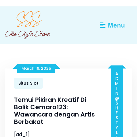
Skip
to
content
Menu
March 16, 2025
ADMIN@SHESTYLESTORE.COM
Situs Slot
Temui Pikiran Kreatif Di
Balik Cemara123:
Wawancara dengan Artis
Berbakat
[ad_1]