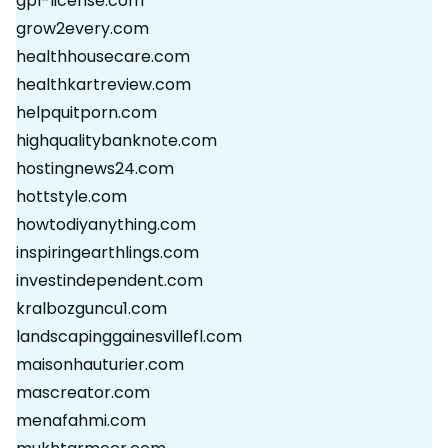
gpl-license.com
grow2every.com
healthhousecare.com
healthkartreview.com
helpquitporn.com
highqualitybanknote.com
hostingnews24.com
hottstyle.com
howtodiyanything.com
inspiringearthlings.com
investindependent.com
kralbozguncu1.com
landscapinggainesvillefl.com
maisonhauturier.com
mascreator.com
menafahmi.com