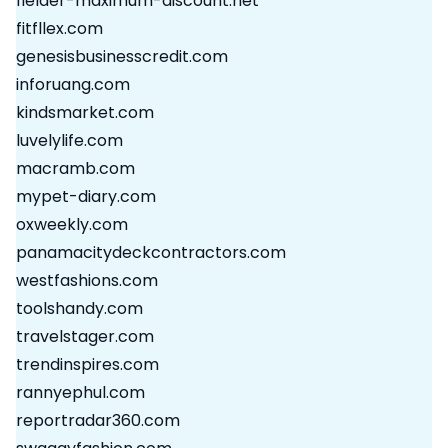
fielder-maximum-discount.net
fitfllex.com
genesisbusinesscredit.com
inforuang.com
kindsmarket.com
luvelylife.com
macramb.com
mypet-diary.com
oxweekly.com
panamacitydeckcontractors.com
westfashions.com
toolshandy.com
travelstager.com
trendinspires.com
rannyephul.com
reportradar360.com