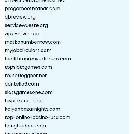
universitiesofamerica.net
progameofbrands.com
qbreview.org
servicewueste.org
zippyrevs.com
matkanumbernow.com
myjobcirculars.com
healthmoreoverfitness.com
topslotxgames.com
routerloggnet.net
dantella6.com
slotsgamesone.com
hispinzone.com
kalyanbazarnights.com
top-online-casino-usa.com
honghuidoor.com