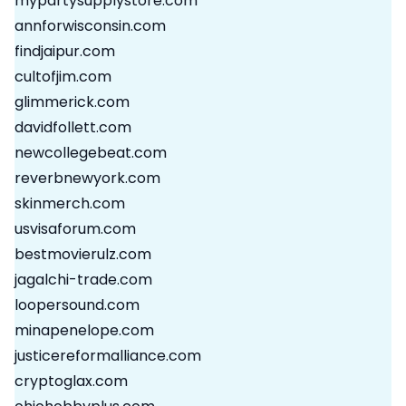
mypartysupplystore.com
annforwisconsin.com
findjaipur.com
cultofjim.com
glimmerick.com
davidfollett.com
newcollegebeat.com
reverbnewyork.com
skinmerch.com
usvisaforum.com
bestmovierulz.com
jagalchi-trade.com
loopersound.com
minapenelope.com
justicereformalliance.com
cryptoglax.com