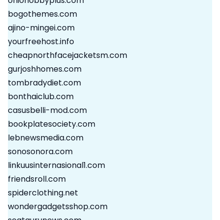
ohiohobbyplus.com
bogothemes.com
ajino-mingei.com
yourfreehost.info
cheapnorthfacejacketsm.com
gurjoshhomes.com
tombradydiet.com
bonthaiclub.com
casusbelli-mod.com
bookplatesociety.com
lebnewsmedia.com
sonosonora.com
linkuusinternasional1.com
friendsroll.com
spiderclothing.net
wondergadgetsshop.com