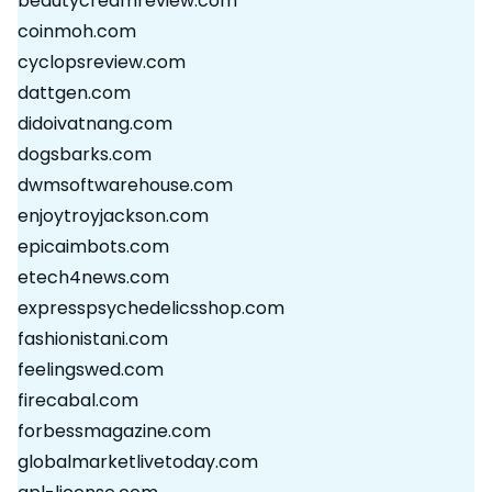
beautycreamreview.com
coinmoh.com
cyclopsreview.com
dattgen.com
didoivatnang.com
dogsbarks.com
dwmsoftwarehouse.com
enjoytroyjackson.com
epicaimbots.com
etech4news.com
expresspsychedelicsshop.com
fashionistani.com
feelingswed.com
firecabal.com
forbessmagazine.com
globalmarketlivetoday.com