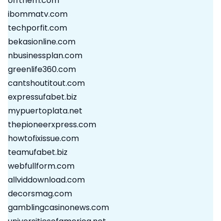
offthem.com
ibommatv.com
techporfit.com
bekasionline.com
nbusinessplan.com
greenlife360.com
cantshoutitout.com
expressufabet.biz
mypuertoplata.net
thepioneerxpress.com
howtofixissue.com
teamufabet.biz
webfullform.com
allviddownload.com
decorsmag.com
gamblingcasinonews.com