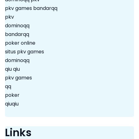
pkv games bandarqq
pkv
dominoqq
bandarqq
poker online
situs pkv games
dominoqq
qiu qiu
pkv games
qq
poker
qiuqiu
Links