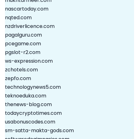
mukhtarmeer.com
nascartoday.com
nqted.com
nzdriverlicence.com
pagalguru.com
pcegame.com
pgslot-r2.com
ws-expression.com
zchotels.com
zepfo.com
technologynews5.com
teknoeduka.com
thenews-blog.com
todaycryptotimes.com
usabonuscodes.com
sm-satta-makta-gods.com