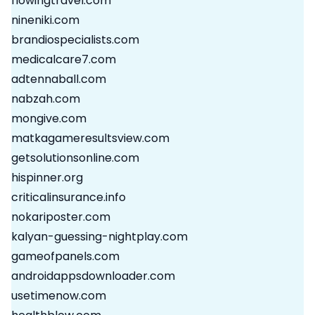
flowingtravel.com
nineniki.com
brandiospecialists.com
medicalcare7.com
adtennaball.com
nabzah.com
mongive.com
matkagameresultsview.com
getsolutionsonline.com
hispinner.org
criticalinsurance.info
nokariposter.com
kalyan-guessing-nightplay.com
gameofpanels.com
androidappsdownloader.com
usetimenow.com