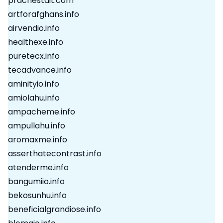
prachestait.com
artforafghans.info
airvendio.info
healthexe.info
puretecx.info
tecadvance.info
aminityio.info
amiolahu.info
ampacheme.info
ampullahu.info
aromaxme.info
asserthatecontrast.info
atenderme.info
bangumiio.info
bekosunhu.info
beneficialgrandiose.info