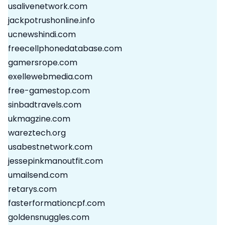
usalivenetwork.com
jackpotrushonline.info
ucnewshindi.com
freecellphonedatabase.com
gamersrope.com
exellewebmedia.com
free-gamestop.com
sinbadtravels.com
ukmagzine.com
wareztech.org
usabestnetwork.com
jessepinkmanoutfit.com
umailsend.com
retarys.com
fasterformationcpf.com
goldensnuggles.com