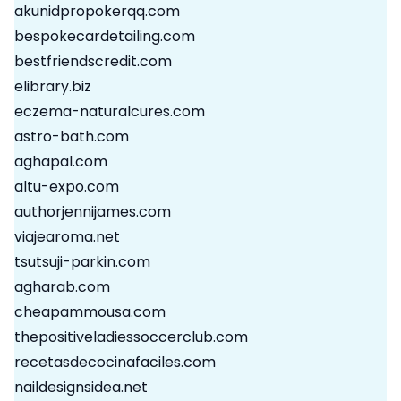
akunidpropokerqq.com
bespokecardetailing.com
bestfriendscredit.com
elibrary.biz
eczema-naturalcures.com
astro-bath.com
aghapal.com
altu-expo.com
authorjennijames.com
viajearoma.net
tsutsuji-parkin.com
agharab.com
cheapammousa.com
thepositiveladiessoccerclub.com
recetasdecocinafaciles.com
naildesignsidea.net