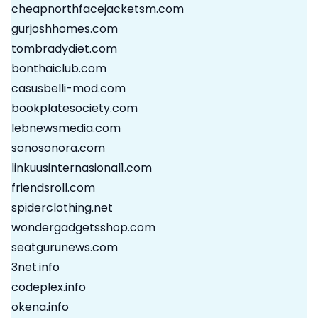
cheapnorthfacejacketsm.com
gurjoshhomes.com
tombradydiet.com
bonthaiclub.com
casusbelli-mod.com
bookplatesociety.com
lebnewsmedia.com
sonosonora.com
linkuusinternasional1.com
friendsroll.com
spiderclothing.net
wondergadgetsshop.com
seatgurunews.com
3net.info
codeplex.info
okena.info