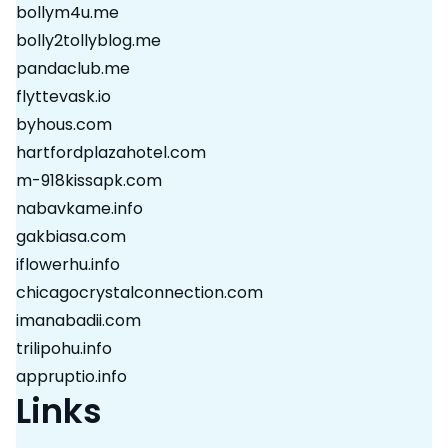
bollym4u.me
bolly2tollyblog.me
pandaclub.me
flyttevask.io
byhous.com
hartfordplazahotel.com
m-918kissapk.com
nabavkame.info
gakbiasa.com
iflowerhu.info
chicagocrystalconnection.com
imanabadii.com
trilipohu.info
appruptio.info
Links