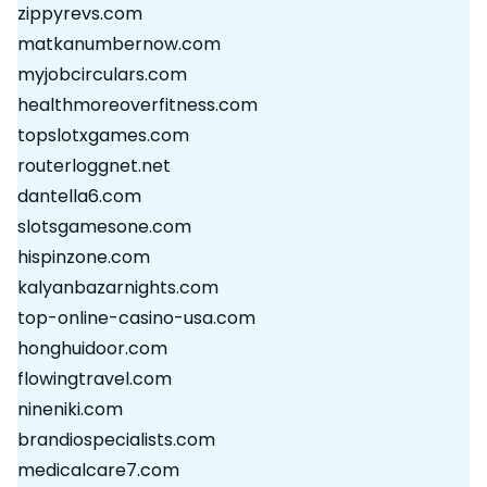
zippyrevs.com
matkanumbernow.com
myjobcirculars.com
healthmoreoverfitness.com
topslotxgames.com
routerloggnet.net
dantella6.com
slotsgamesone.com
hispinzone.com
kalyanbazarnights.com
top-online-casino-usa.com
honghuidoor.com
flowingtravel.com
nineniki.com
brandiospecialists.com
medicalcare7.com