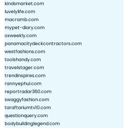
kindsmarket.com
luvelylife.com
macramb.com
mypet-diary.com
oxweekly.com
panamacitydeckcontractors.com
westfashions.com
toolshandy.com
travelstager.com
trendinspires.com
rannyephul.com
reportradar360.com
swaggyfashion.com
taraftariumtv10.com
questionquery.com
bodybuildinglegend.com