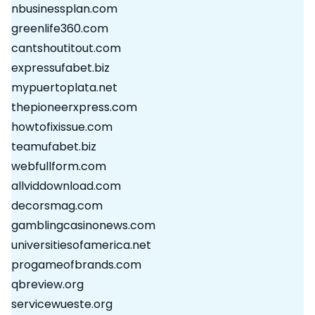
nbusinessplan.com
greenlife360.com
cantshoutitout.com
expressufabet.biz
mypuertoplata.net
thepioneerxpress.com
howtofixissue.com
teamufabet.biz
webfullform.com
allviddownload.com
decorsmag.com
gamblingcasinonews.com
universitiesofamerica.net
progameofbrands.com
qbreview.org
servicewueste.org