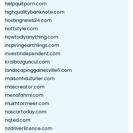
helpquitporn.com
highqualitybanknote.com
hostingnews24.com
hottstyle.com
howtodiyanything.com
inspiringearthlings.com
investindependent.com
kralbozguncu1.com
landscapinggainesvillefl.com
maisonhauturier.com
mascreator.com
menafahmi.com
mukhtarmeer.com
nascartoday.com
nqted.com
nzdriverlicence.com