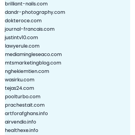
brilliant-nails.com
dandr-photography.com
dokteroce.com
journal-francais.com
justintv10.com
lawyerule.com
mediamingleseaco.com
mtsmarketingblog.com
nghekiemtien.com
wasirku.com
tejas24.com
poolturbo.com
prachestait.com
artforafghans.info
airvendio.info
healthexe.info