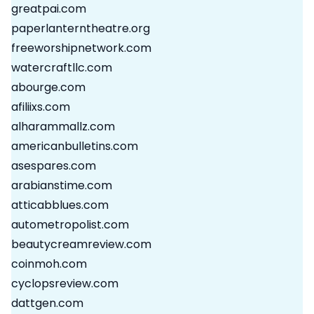
greatpai.com
paperlanterntheatre.org
freeworshipnetwork.com
watercraftllc.com
abourge.com
afiliixs.com
alharammallz.com
americanbulletins.com
asespares.com
arabianstime.com
atticabblues.com
autometropolist.com
beautycreamreview.com
coinmoh.com
cyclopsreview.com
dattgen.com