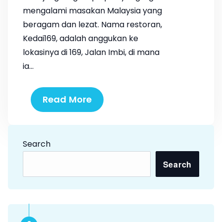
mengalami masakan Malaysia yang
beragam dan lezat. Nama restoran,
Kedai169, adalah anggukan ke
lokasinya di 169, Jalan Imbi, di mana
ia…
Read More
Search
Search