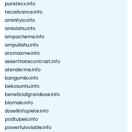
puretecx.info
tecadvance.info
aminityio.info
amiolahu.info
ampacheme.info
ampullahu.info
aromaxme.info
asserthatecontrast.info
atenderme.info
bangumiio.info
bekosunhu.info
beneficialgrandiose.info
blomaio.info
dosellinfoplete.info
podtubeio.info
powerfulvolatile.info