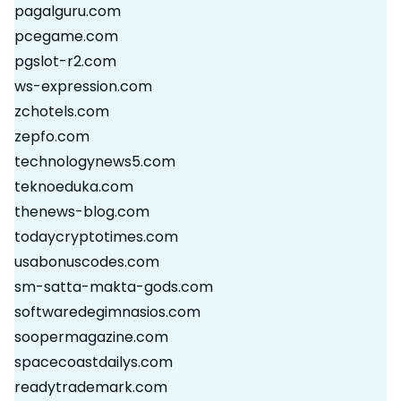
pagalguru.com
pcegame.com
pgslot-r2.com
ws-expression.com
zchotels.com
zepfo.com
technologynews5.com
teknoeduka.com
thenews-blog.com
todaycryptotimes.com
usabonuscodes.com
sm-satta-makta-gods.com
softwaredegimnasios.com
soopermagazine.com
spacecoastdailys.com
readytrademark.com