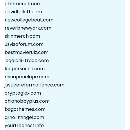
glimmerick.com
davidfollett.com
newcollegebeat.com
reverbnewyork.com
skinmerch.com
usvisaforum.com
bestmovierulz.com
jagalchi-trade.com
loopersound.com
minapenelope.com
justicereformalliance.com
cryptoglax.com
ohiohobbyplus.com
bogothemes.com
ajino-mingei.com
yourfreehost.info