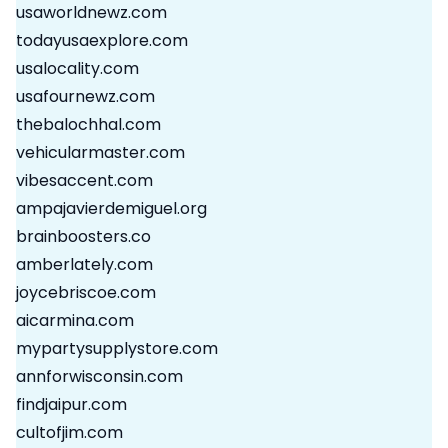
usaworldnewz.com
todayusaexplore.com
usalocality.com
usafournewz.com
thebalochhal.com
vehicularmaster.com
vibesaccent.com
ampajavierdemiguel.org
brainboosters.co
amberlately.com
joycebriscoe.com
aicarmina.com
mypartysupplystore.com
annforwisconsin.com
findjaipur.com
cultofjim.com